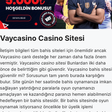
Vaycasino Casino Sitesi
İletişim bilgileri tüm bahis siteleri için önemlidir ancak
Vaycasino canlı desteğe her zaman daha fazla önem
vermiştir.
Vaycasino casino sitesi
Bunlardan ilki daha
önce de belirttiğim gibi güvendir. Vaycasino bahis sitesi
güvenilir mi? Sorusunun tam yanıtı burada karşılığını
bulur. Site günün her saatinde bahis oynamanıza imkan
sağlayan yatırdığınız paralarla oyun oynamanızı
amaçlayan ve kazandığınız paranızı hemen alabilmenizi
hedefleyen bir bahis sitesidir. Bir bahis sitesinde oyun
oynamak istiyorsanız öncelikle bir üyelik işlemi