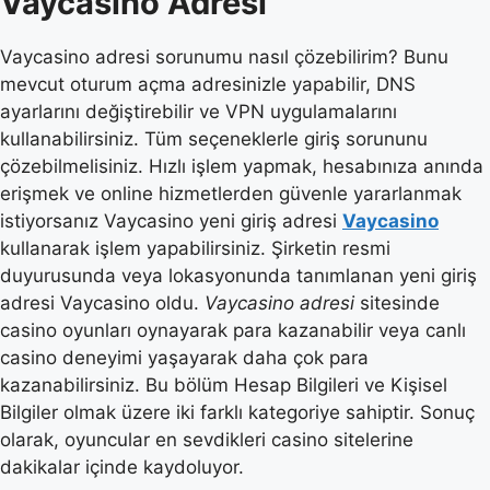
Vaycasino Adresi
Vaycasino adresi sorunumu nasıl çözebilirim? Bunu
mevcut oturum açma adresinizle yapabilir, DNS
ayarlarını değiştirebilir ve VPN uygulamalarını
kullanabilirsiniz. Tüm seçeneklerle giriş sorununu
çözebilmelisiniz. Hızlı işlem yapmak, hesabınıza anında
erişmek ve online hizmetlerden güvenle yararlanmak
istiyorsanız Vaycasino yeni giriş adresi
Vaycasino
kullanarak işlem yapabilirsiniz. Şirketin resmi
duyurusunda veya lokasyonunda tanımlanan yeni giriş
adresi Vaycasino oldu.
Vaycasino adresi
sitesinde
casino oyunları oynayarak para kazanabilir veya canlı
casino deneyimi yaşayarak daha çok para
kazanabilirsiniz. Bu bölüm Hesap Bilgileri ve Kişisel
Bilgiler olmak üzere iki farklı kategoriye sahiptir. Sonuç
olarak, oyuncular en sevdikleri casino sitelerine
dakikalar içinde kaydoluyor.