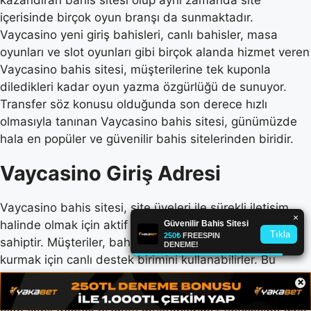
içerisinde birçok oyun branşı da sunmaktadır.
Vaycasino yeni giriş bahisleri, canlı bahisler, masa
oyunları ve slot oyunları gibi birçok alanda hizmet veren
Vaycasino bahis sitesi, müşterilerine tek kuponla
diledikleri kadar oyun yazma özgürlüğü de sunuyor.
Transfer söz konusu olduğunda son derece hızlı
olmasıyla tanınan Vaycasino bahis sitesi, günümüzde
hala en popüler ve güvenilir bahis sitelerinden biridir.
Vaycasino Giriş Adresi
Vaycasino bahis sitesi, site üyeleri ile sürekli iletişim
halinde olmak için aktif bir canlı destek birimine
sahiptir. Müşteriler, bahis sitesi yöneticileri ile iletişim
kurmak için canlı destek birimini kullanabilirler. Bu
sayede iletmek istediğiniz herhangi bir mesajı
×
yöneticiye kolayca bildirebilirsiniz. Harika bir hizmet