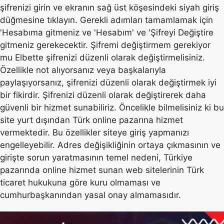
şifrenizi girin ve ekranın sağ üst köşesindeki siyah giriş
düğmesine tıklayın. Gerekli adımları tamamlamak için
'Hesabıma gitmeniz ve 'Hesabım' ve 'Şifreyi Değiştire
gitmeniz gerekecektir. Şifremi değiştirmem gerekiyor
mu Elbette şifrenizi düzenli olarak değiştirmelisiniz.
Özellikle not alıyorsanız veya başkalarıyla
paylaşıyorsanız, şifrenizi düzenli olarak değiştirmek iyi
bir fikirdir. Şifrenizi düzenli olarak değiştirerek daha
güvenli bir hizmet sunabiliriz. Öncelikle bilmelisiniz ki bu
site yurt dışından Türk online pazarına hizmet
vermektedir. Bu özellikler siteye giriş yapmanızı
engelleyebilir. Adres değişikliğinin ortaya çıkmasının ve
girişte sorun yaratmasının temel nedeni, Türkiye
pazarında online hizmet sunan web sitelerinin Türk
ticaret hukukuna göre kuru olmaması ve
cumhurbaşkanından yasal onay almamasıdır.