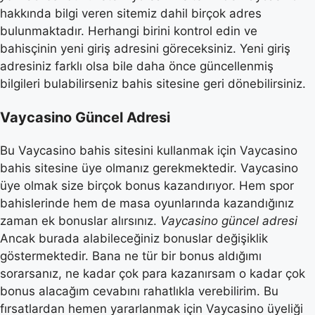
hakkında bilgi veren sitemiz dahil birçok adres
bulunmaktadır. Herhangi birini kontrol edin ve
bahisçinin yeni giriş adresini göreceksiniz. Yeni giriş
adresiniz farklı olsa bile daha önce güncellenmiş
bilgileri bulabilirseniz bahis sitesine geri dönebilirsiniz.
Vaycasino Güncel Adresi
Bu Vaycasino bahis sitesini kullanmak için Vaycasino
bahis sitesine üye olmanız gerekmektedir. Vaycasino
üye olmak size birçok bonus kazandırıyor. Hem spor
bahislerinde hem de masa oyunlarında kazandığınız
zaman ek bonuslar alırsınız.
Vaycasino güncel adresi
Ancak burada alabileceğiniz bonuslar değişiklik
göstermektedir. Bana ne tür bir bonus aldığımı
sorarsanız, ne kadar çok para kazanırsam o kadar çok
bonus alacağım cevabını rahatlıkla verebilirim. Bu
fırsatlardan hemen yararlanmak için Vaycasino üyeliği