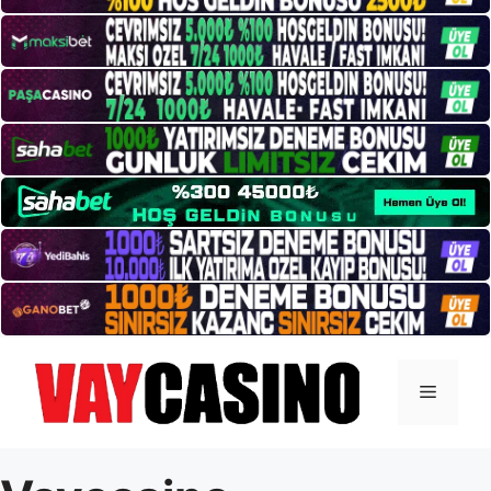
İçeriğe
atla
Menü