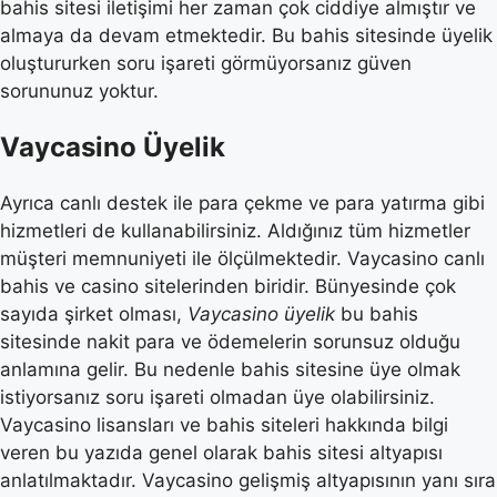
bahis sitesi iletişimi her zaman çok ciddiye almıştır ve
almaya da devam etmektedir. Bu bahis sitesinde üyelik
oluştururken soru işareti görmüyorsanız güven
sorununuz yoktur.
Vaycasino Üyelik
Ayrıca canlı destek ile para çekme ve para yatırma gibi
hizmetleri de kullanabilirsiniz. Aldığınız tüm hizmetler
müşteri memnuniyeti ile ölçülmektedir. Vaycasino canlı
bahis ve casino sitelerinden biridir. Bünyesinde çok
sayıda şirket olması,
Vaycasino üyelik
bu bahis
sitesinde nakit para ve ödemelerin sorunsuz olduğu
anlamına gelir. Bu nedenle bahis sitesine üye olmak
istiyorsanız soru işareti olmadan üye olabilirsiniz.
Vaycasino lisansları ve bahis siteleri hakkında bilgi
veren bu yazıda genel olarak bahis sitesi altyapısı
anlatılmaktadır. Vaycasino gelişmiş altyapısının yanı sıra