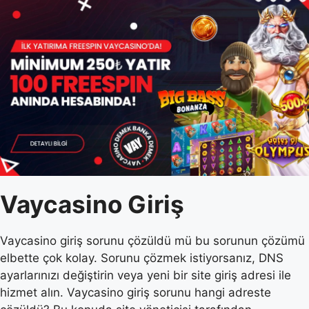
Vaycasino Giriş
Vaycasino giriş sorunu çözüldü mü bu sorunun çözümü
elbette çok kolay. Sorunu çözmek istiyorsanız, DNS
ayarlarınızı değiştirin veya yeni bir site giriş adresi ile
hizmet alın. Vaycasino giriş sorunu hangi adreste