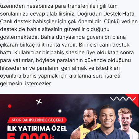
üzerinden hesabınıza para transferi ile ilgili tüm
sorularınıza cevap alabilirsiniz. Doğrudan Destek Hattı.
Canlı destek bahisçiler için çok önemlidir. Çünkü verilen
destek de bahis sitesinin güvenilir olduğunu
göstermektedir. Bahis dünyasında güveni ön plana
çıkaran birkaç kilit nokta vardır. Birincisi canlı destek
hattı. Kullanıcılar bir bahis sitesine üye olduktan sonra
para yatırırlar, böylece paralarının güvende olduğunu
hissederler ve paralarını geri almak ve istedikleri
oyunlara bahis yapmak için akıllarına soru işareti
gelmesini istemezler.