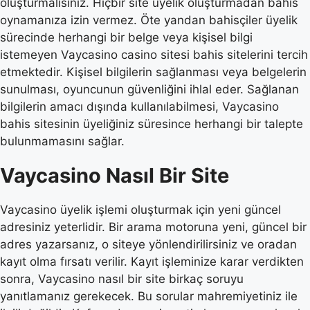
oluşturmalısınız. Hiçbir site üyelik oluşturmadan bahis
oynamanıza izin vermez. Öte yandan bahisçiler üyelik
sürecinde herhangi bir belge veya kişisel bilgi
istemeyen Vaycasino casino sitesi bahis sitelerini tercih
etmektedir. Kişisel bilgilerin sağlanması veya belgelerin
sunulması, oyuncunun güvenliğini ihlal eder. Sağlanan
bilgilerin amacı dışında kullanılabilmesi, Vaycasino
bahis sitesinin üyeliğiniz süresince herhangi bir talepte
bulunmamasını sağlar.
Vaycasino Nasıl Bir Site
Vaycasino üyelik işlemi oluşturmak için yeni güncel
adresiniz yeterlidir. Bir arama motoruna yeni, güncel bir
adres yazarsanız, o siteye yönlendirilirsiniz ve oradan
kayıt olma fırsatı verilir. Kayıt işleminize karar verdikten
sonra, Vaycasino nasıl bir site birkaç soruyu
yanıtlamanız gerekecek. Bu sorular mahremiyetiniz ile