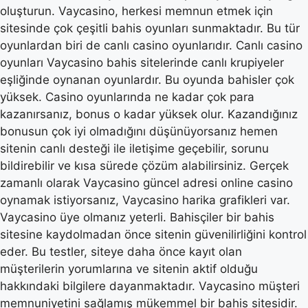
oluşturun. Vaycasino, herkesi memnun etmek için
sitesinde çok çeşitli bahis oyunları sunmaktadır. Bu tür
oyunlardan biri de canlı casino oyunlarıdır. Canlı casino
oyunları Vaycasino bahis sitelerinde canlı krupiyeler
eşliğinde oynanan oyunlardır. Bu oyunda bahisler çok
yüksek. Casino oyunlarında ne kadar çok para
kazanırsanız, bonus o kadar yüksek olur. Kazandığınız
bonusun çok iyi olmadığını düşünüyorsanız hemen
sitenin canlı desteği ile iletişime geçebilir, sorunu
bildirebilir ve kısa sürede çözüm alabilirsiniz. Gerçek
zamanlı olarak Vaycasino güncel adresi online casino
oynamak istiyorsanız, Vaycasino harika grafikleri var.
Vaycasino üye olmanız yeterli. Bahisçiler bir bahis
sitesine kaydolmadan önce sitenin güvenilirliğini kontrol
eder. Bu testler, siteye daha önce kayıt olan
müşterilerin yorumlarına ve sitenin aktif olduğu
hakkındaki bilgilere dayanmaktadır. Vaycasino müşteri
memnuniyetini sağlamış mükemmel bir bahis sitesidir.