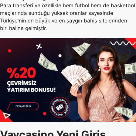
Para transferi ve özellikle hem futbol hem de basketbol
maçlarında sunduğu yüksek oranlar sayesinde
Türkiye'nin en büyük ve en saygın bahis sitelerinden
biri haline gelmiştir.
Vaycasino Yeni Giriş