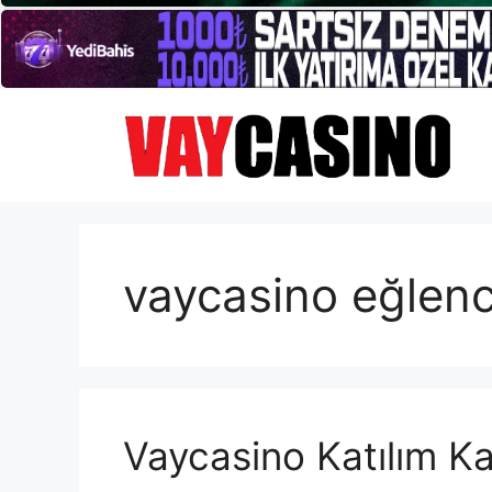
İçeriğe
atla
vaycasino eğlenc
Vaycasino Katılım Ka