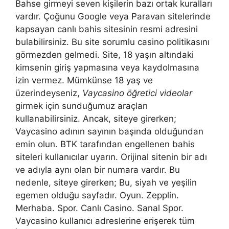
Bahse girmeyi seven kişilerin bazı ortak kuralları
vardır. Çoğunu Google veya Paravan sitelerinde
kapsayan canlı bahis sitesinin resmi adresini
bulabilirsiniz. Bu site sorumlu casino politikasını
görmezden gelmedi. Site, 18 yaşın altındaki
kimsenin giriş yapmasına veya kaydolmasına
izin vermez. Mümkünse 18 yaş ve
üzerindeyseniz,
Vaycasino öğretici videolar
girmek için sunduğumuz araçları
kullanabilirsiniz. Ancak, siteye girerken;
Vaycasino adının sayının başında olduğundan
emin olun. BTK tarafından engellenen bahis
siteleri kullanıcılar uyarın. Orijinal sitenin bir adı
ve adıyla aynı olan bir numara vardır. Bu
nedenle, siteye girerken; Bu, siyah ve yeşilin
egemen olduğu sayfadır. Oyun. Zepplin.
Merhaba. Spor. Canlı Casino. Sanal Spor.
Vaycasino kullanıcı adreslerine erişerek tüm