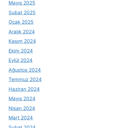
Mayıs 2025
Şubat 2025
Ocak 2025
Aralık 2024
Kasım 2024
Ekim 2024
Eylül 2024
Ağustos 2024
Temmuz 2024
Haziran 2024
Mayıs 2024
Nisan 2024
Mart 2024
Şubat 2024