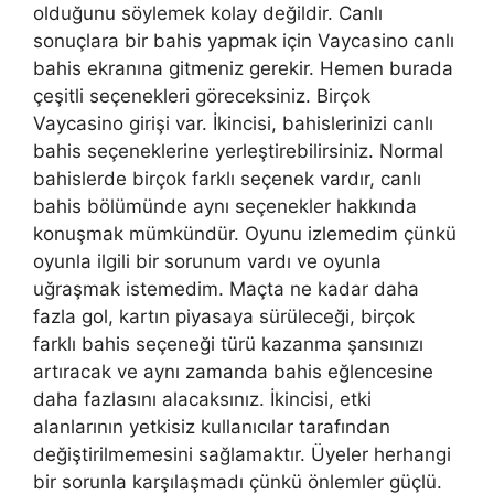
olduğunu söylemek kolay değildir. Canlı
sonuçlara bir bahis yapmak için Vaycasino canlı
bahis ekranına gitmeniz gerekir. Hemen burada
çeşitli seçenekleri göreceksiniz. Birçok
Vaycasino girişi var. İkincisi, bahislerinizi canlı
bahis seçeneklerine yerleştirebilirsiniz. Normal
bahislerde birçok farklı seçenek vardır, canlı
bahis bölümünde aynı seçenekler hakkında
konuşmak mümkündür. Oyunu izlemedim çünkü
oyunla ilgili bir sorunum vardı ve oyunla
uğraşmak istemedim. Maçta ne kadar daha
fazla gol, kartın piyasaya sürüleceği, birçok
farklı bahis seçeneği türü kazanma şansınızı
artıracak ve aynı zamanda bahis eğlencesine
daha fazlasını alacaksınız. İkincisi, etki
alanlarının yetkisiz kullanıcılar tarafından
değiştirilmemesini sağlamaktır. Üyeler herhangi
bir sorunla karşılaşmadı çünkü önlemler güçlü.