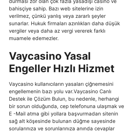
durması zor olan çok fazla yasadışı casino ve
bahisçiye sahip. Bazı web sitelerine izin
verilmez, çünkü yanlış veya zararlı şeyler
sunarlar. Hukuk firmaları azınlıkları daha düşük
vergiler veya daha az vergi vererek farklı
muamele edemezler.
Vaycasino Yasal
Engeller Hızlı Hizmet
Vaycasino kullanıcıların yasaları çiğnemesini
engellemenin bazı yolu var.Vaycasino Canlı
Destek ile Çözüm Bulun, bu nedenle, herhangi
bir sorun olduğunda, cep telefonuna ulaşmak ve
E -Mail atma gibi yollara başvurmadan sitenin
sağ alt köşesinde bulunan düğme sayesinde
sorularınıza ve sorunlarınıza anında cevaplar