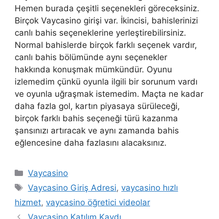
Hemen burada çeşitli seçenekleri göreceksiniz.
Birçok Vaycasino girişi var. İkincisi, bahislerinizi
canlı bahis seçeneklerine yerleştirebilirsiniz.
Normal bahislerde birçok farklı seçenek vardır,
canlı bahis bölümünde aynı seçenekler
hakkında konuşmak mümkündür. Oyunu
izlemedim çünkü oyunla ilgili bir sorunum vardı
ve oyunla uğraşmak istemedim. Maçta ne kadar
daha fazla gol, kartın piyasaya sürüleceği,
birçok farklı bahis seçeneği türü kazanma
şansınızı artıracak ve aynı zamanda bahis
eğlencesine daha fazlasını alacaksınız.
Kategoriler
Vaycasino
Etiketler
Vaycasino Giriş Adresi
,
vaycasino hızlı
hizmet
,
vaycasino öğretici videolar
Vaycasino Katılım Kaydı