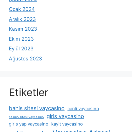
Ocak 2024
Aralık 2023
Kasım 2023
Ekim 2023
Eylül 2023
Ağustos 2023
Etiketler
bahis sitesi vaycasino
canli vaycasino
giris vaycasino
casino sitesi vaycasino
giris yap vaycasino
kayit vaycasino