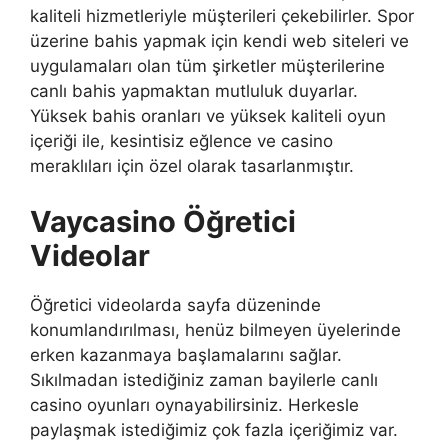
kaliteli hizmetleriyle müşterileri çekebilirler. Spor
üzerine bahis yapmak için kendi web siteleri ve
uygulamaları olan tüm şirketler müşterilerine
canlı bahis yapmaktan mutluluk duyarlar.
Yüksek bahis oranları ve yüksek kaliteli oyun
içeriği ile, kesintisiz eğlence ve casino
meraklıları için özel olarak tasarlanmıştır.
Vaycasino Öğretici
Videolar
Öğretici videolarda sayfa düzeninde
konumlandırılması, henüz bilmeyen üyelerinde
erken kazanmaya başlamalarını sağlar.
Sıkılmadan istediğiniz zaman bayilerle canlı
casino oyunları oynayabilirsiniz. Herkesle
paylaşmak istediğimiz çok fazla içeriğimiz var.