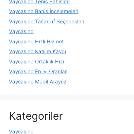
Vaycasino Tenis Bahisleri
Vaycasino Bahis İncelemeleri
Vaycasino Tasarruf Seçenekleri
Vaycasino
Vaycasino Hızlı Hizmet
Vaycasino Katılım Kaydı
Vaycasino Ortaklık Hızı
Vaycasino En İyi Oranlar
Vaycasino Mobil Arayüz
Kategoriler
Vaycasino