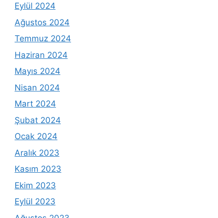
Eylül 2024
Ağustos 2024
Temmuz 2024
Haziran 2024
Mayıs 2024
Nisan 2024
Mart 2024
Şubat 2024
Ocak 2024
Aralık 2023
Kasım 2023
Ekim 2023
Eylül 2023
Ağustos 2023