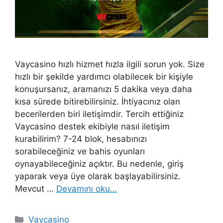
Vaycasino hızlı hizmet hızla ilgili sorun yok. Size
hızlı bir şekilde yardımcı olabilecek bir kişiyle
konuşursanız, aramanızı 5 dakika veya daha
kısa sürede bitirebilirsiniz. İhtiyacınız olan
becerilerden biri iletişimdir. Tercih ettiğiniz
Vaycasino destek ekibiyle nasıl iletişim
kurabilirim? 7-24 blok, hesabınızı
sorabileceğiniz ve bahis oyunları
oynayabileceğiniz açıktır. Bu nedenle, giriş
yaparak veya üye olarak başlayabilirsiniz.
Mevcut …
Devamını oku…
Kategoriler
Vaycasino