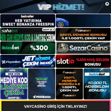
×
VAYCASİNO GİRİŞ İÇİN TIKLAYINIZ!