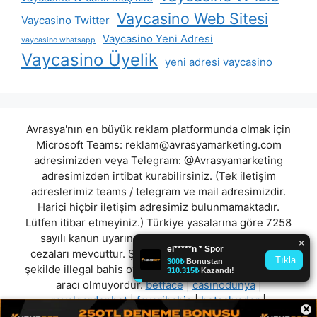
Vaycasino Web Sitesi
Vaycasino Twitter
Vaycasino Yeni Adresi
vaycasino whatsapp
Vaycasino Üyelik
yeni adresi vaycasino
Avrasya'nın en büyük reklam platformunda olmak için
Microsoft Teams:
reklam@avrasyamarketing.com
adresimizden veya Telegram: @Avrasyamarketing
adresimizden irtibat kurabilirsiniz. (Tek iletişim
adreslerimiz teams / telegram ve mail adresimizdir.
Harici hiçbir iletişim adresimiz bulunmamaktadır.
Lütfen itibar etmeyiniz.) Türkiye yasalarına göre 7258
sayılı kanun uyarınca yasa dışı bahis oynamanın
cezaları mevcuttur. Şu an bulunduğunuz site hiç bir
şekilde illegal bahis oyunları oynatmıyor ve oynamaya
aracı olmuyordur.
betface
|
casinodünya
|
royalgardenbet
|
favoribahis
|
betsalvador
|
×
betmaradona
|
kazananbahis
|
lexuscasino