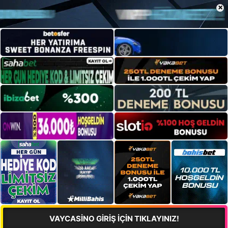
×
VAYCASİNO GİRİŞ İÇİN TIKLAYINIZ!