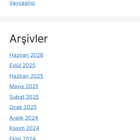
Vaycasino
Arşivler
Haziran 2026
Eylül 2025
Haziran 2025
Mayıs 2025
Şubat 2025
Ocak 2025
Aralık 2024
Kasım 2024
Ekim 2024