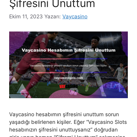
Şifresini Unuttum
Ekim 11, 2023
Yazarı:
Vaycasino
Vaycasino hesabımın şifresini unuttum sorun
yaşadığı belirlenen kişiler. Eğer “Vaycasino Slots
hesabınızın şifresini unuttuysanız” doğrudan