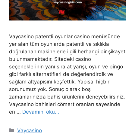
Vaycasino patentli oyunlar casino menüsünde
yer alan tüm oyunlarda patentli ve sıklıkla
doğrulanan makinelerle ilgili herhangi bir şikayet
bulunmamaktadır. Sitedeki casino
seçeneklerinin yanı sıra at yarışı, oyun ve bingo
gibi farklı alternatifleri de değerlendirdik ve
sağlam altyapısını keşfettik. Yapısal hiçbir
sorunumuz yok. Sonuç olarak boş
zamanlarınızda bahis ürünlerini deneyebilirsiniz.
Vaycasino bahisleri cömert oranları sayesinde
en …
Devamını oku…
Kategoriler
Vaycasino