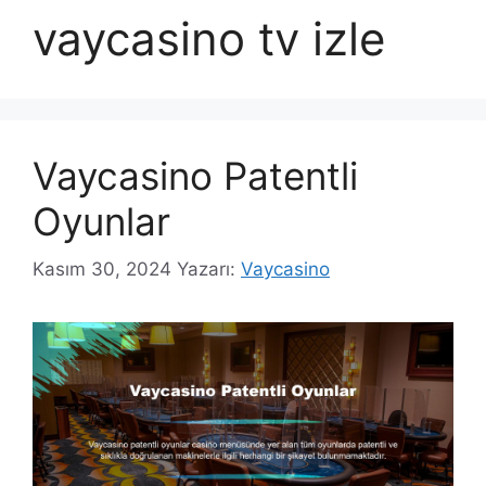
vaycasino tv izle
Vaycasino Patentli
Oyunlar
Kasım 30, 2024
Yazarı:
Vaycasino