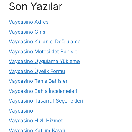
Son Yazılar
Vaycasino Adresi
Vaycasino Giriş
Vaycasino Kullanıcı Doğrulama
Vaycasino Motosiklet Bahisleri
Vaycasino Uygulama Yükleme
Vaycasino Üyelik Formu
Vaycasino Tenis Bahisleri
Vaycasino Bahis İncelemeleri
Vaycasino Tasarruf Seçenekleri
Vaycasino
Vaycasino Hızlı Hizmet
Vaycasino Katılım Kaydı