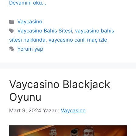
Devamını oku…
Kategoriler
Vaycasino
Etiketler
Vaycasino Bahis Sitesi
,
vaycasino bahis
sitesi hakkında
,
vaycasino canli maç izle
Yorum yap
Vaycasino Blackjack
Oyunu
Mart 9, 2024
Yazarı:
Vaycasino