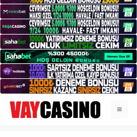
İçeriğe
atla
Menü