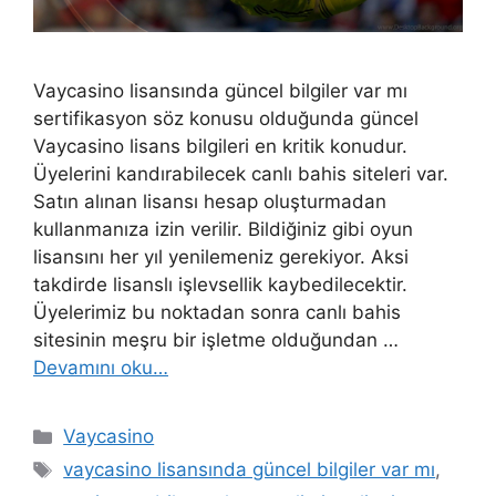
Vaycasino lisansında güncel bilgiler var mı
sertifikasyon söz konusu olduğunda güncel
Vaycasino lisans bilgileri en kritik konudur.
Üyelerini kandırabilecek canlı bahis siteleri var.
Satın alınan lisansı hesap oluşturmadan
kullanmanıza izin verilir. Bildiğiniz gibi oyun
lisansını her yıl yenilemeniz gerekiyor. Aksi
takdirde lisanslı işlevsellik kaybedilecektir.
Üyelerimiz bu noktadan sonra canlı bahis
sitesinin meşru bir işletme olduğundan …
Devamını oku…
Kategoriler
Vaycasino
Etiketler
vaycasino lisansında güncel bilgiler var mı
,