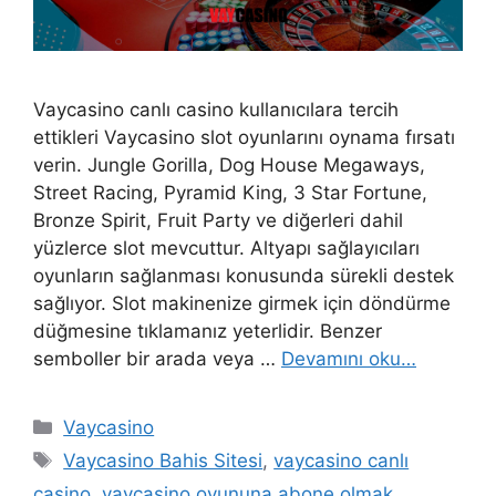
Vaycasino canlı casino kullanıcılara tercih
ettikleri Vaycasino slot oyunlarını oynama fırsatı
verin. Jungle Gorilla, Dog House Megaways,
Street Racing, Pyramid King, 3 Star Fortune,
Bronze Spirit, Fruit Party ve diğerleri dahil
yüzlerce slot mevcuttur. Altyapı sağlayıcıları
oyunların sağlanması konusunda sürekli destek
sağlıyor. Slot makinenize girmek için döndürme
düğmesine tıklamanız yeterlidir. Benzer
semboller bir arada veya …
Devamını oku…
Kategoriler
Vaycasino
Etiketler
Vaycasino Bahis Sitesi
,
vaycasino canlı
casino
,
vaycasino oyununa abone olmak