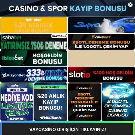
×
VAYCASİNO GİRİŞ İÇİN TIKLAYINIZ!