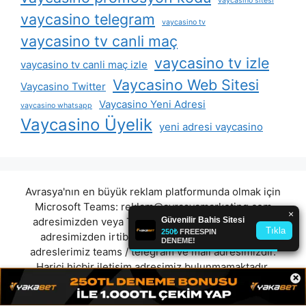
vaycasino sitesi
vaycasino telegram
vaycasino tv
vaycasino tv canli maç
vaycasino tv izle
vaycasino tv canli maç izle
Vaycasino Web Sitesi
Vaycasino Twitter
Vaycasino Yeni Adresi
vaycasino whatsapp
Vaycasino Üyelik
yeni adresi vaycasino
Avrasya'nın en büyük reklam platformunda olmak için
Microsoft Teams:
reklam@avrasyamarketing.com
adresimizden veya Telegram: @Avrasyamarketing
adresimizden irtibat kurabilirsiniz. (Tek iletişim
adreslerimiz teams / telegram ve mail adresimizdir.
Harici hiçbir iletişim adresimiz bulunmamaktadır.
×
Lütfen itibar etmeyiniz.) Türkiye yasalarına göre 7258
sayılı kanun uyarınca yasa dışı bahis oynamanın