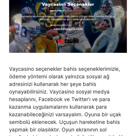
Vaycasino seçenekler bahis seçeneklerimizle,
ödeme yöntemi olarak yalnızca sosyal ağ
adresinizi kullanarak her şeye bahis
oynayabilirsiniz. Vaycasino sosyal medya
hesaplarını, Facebook ve Twitter’ı ve para
kazanma uygulamalarını kullanarak para
kazanabileceğinizi varsayalım. Oyuna bir uçak
sembolü eklenecek. Uçuşun hareketine bahis
yapmak bir olasılıktır. Oyun ekranının sol