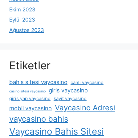
Ekim 2023
Eylül 2023
Ağustos 2023
Etiketler
bahis sitesi vaycasino
canli vaycasino
giris vaycasino
casino sitesi vaycasino
giris yap vaycasino
kayit vaycasino
Vaycasino Adresi
mobil vaycasino
vaycasino bahis
Vaycasino Bahis Sitesi