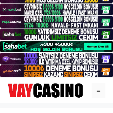
İçeriğe
atla
Menü