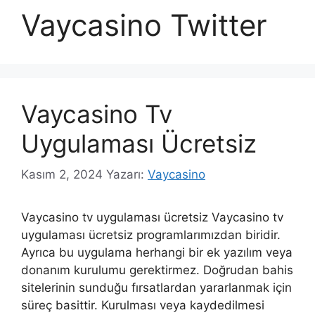
Vaycasino Twitter
Vaycasino Tv
Uygulaması Ücretsiz
Kasım 2, 2024
Yazarı:
Vaycasino
Vaycasino tv uygulaması ücretsiz Vaycasino tv
uygulaması ücretsiz programlarımızdan biridir.
Ayrıca bu uygulama herhangi bir ek yazılım veya
donanım kurulumu gerektirmez. Doğrudan bahis
sitelerinin sunduğu fırsatlardan yararlanmak için
süreç basittir. Kurulması veya kaydedilmesi