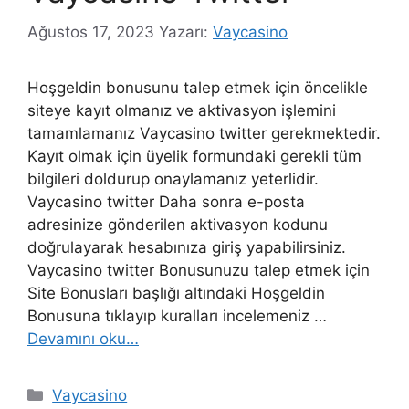
Ağustos 17, 2023
Yazarı:
Vaycasino
Hoşgeldin bonusunu talep etmek için öncelikle
siteye kayıt olmanız ve aktivasyon işlemini
tamamlamanız Vaycasino twitter gerekmektedir.
Kayıt olmak için üyelik formundaki gerekli tüm
bilgileri doldurup onaylamanız yeterlidir.
Vaycasino twitter Daha sonra e-posta
adresinize gönderilen aktivasyon kodunu
doğrulayarak hesabınıza giriş yapabilirsiniz.
Vaycasino twitter Bonusunuzu talep etmek için
Site Bonusları başlığı altındaki Hoşgeldin
Bonusuna tıklayıp kuralları incelemeniz …
Devamını oku…
Kategoriler
Vaycasino