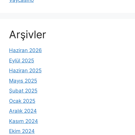
Vaycasino
Arşivler
Haziran 2026
Eylül 2025
Haziran 2025
Mayıs 2025
Şubat 2025
Ocak 2025
Aralık 2024
Kasım 2024
Ekim 2024