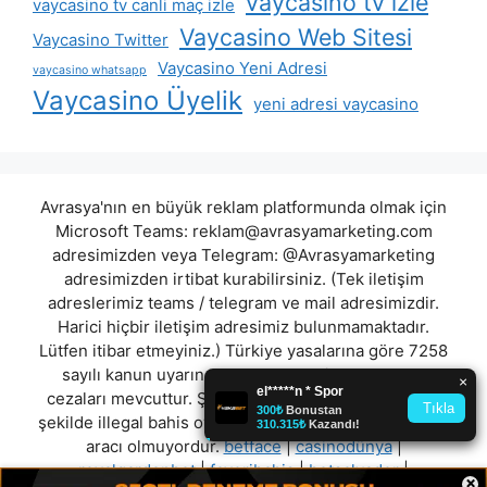
vaycasino tv izle
vaycasino tv canli maç izle
Vaycasino Web Sitesi
Vaycasino Twitter
Vaycasino Yeni Adresi
vaycasino whatsapp
Vaycasino Üyelik
yeni adresi vaycasino
Avrasya'nın en büyük reklam platformunda olmak için
Microsoft Teams:
reklam@avrasyamarketing.com
adresimizden veya Telegram: @Avrasyamarketing
adresimizden irtibat kurabilirsiniz. (Tek iletişim
adreslerimiz teams / telegram ve mail adresimizdir.
Harici hiçbir iletişim adresimiz bulunmamaktadır.
Lütfen itibar etmeyiniz.) Türkiye yasalarına göre 7258
sayılı kanun uyarınca yasa dışı bahis oynamanın
cezaları mevcuttur. Şu an bulunduğunuz site hiç bir
şekilde illegal bahis oyunları oynatmıyor ve oynamaya
aracı olmuyordur.
betface
|
casinodünya
|
royalgardenbet
|
favoribahis
|
betsalvador
|
×