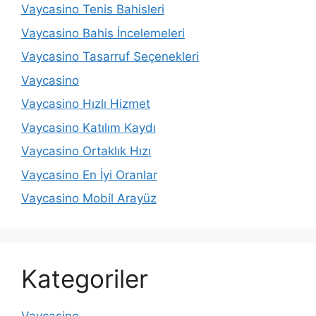
Vaycasino Tenis Bahisleri
Vaycasino Bahis İncelemeleri
Vaycasino Tasarruf Seçenekleri
Vaycasino
Vaycasino Hızlı Hizmet
Vaycasino Katılım Kaydı
Vaycasino Ortaklık Hızı
Vaycasino En İyi Oranlar
Vaycasino Mobil Arayüz
Kategoriler