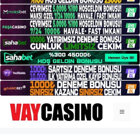
İçeriğe
atla
Menü