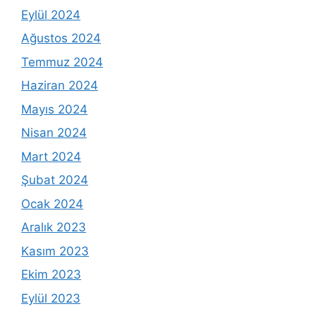
Eylül 2024
Ağustos 2024
Temmuz 2024
Haziran 2024
Mayıs 2024
Nisan 2024
Mart 2024
Şubat 2024
Ocak 2024
Aralık 2023
Kasım 2023
Ekim 2023
Eylül 2023