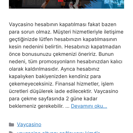
Vaycasino hesabının kapatılması fakat bazen
para sorun olmaz. Müşteri hizmetleriyle iletişime
geçtiğinizde lütfen hesabınızın kapatılmasının
kesin nedenini belirtin. Hesabınızı kapatmadan
önce bonusunuzu çekmenizi öneririz. Bunun
nedeni, tüm promosyonların hesabınızdan kalıcı
olarak kaldırılmasıdır. Ayrıca hesabınız
kapalıyken bakiyenizden kendiniz para
çekemeyeceksiniz. Finansal hizmetler, işlem
ücretleri düşülerek iade edilecektir. Vaycasino
para çekme sayfasında 2 güne kadar
beklemeniz gerekebilir. …
Devamını oku…
Kategoriler
Vaycasino
Etiketler