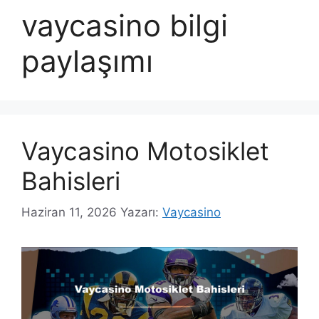
vaycasino bilgi
paylaşımı
Vaycasino Motosiklet
Bahisleri
Haziran 11, 2026
Yazarı:
Vaycasino