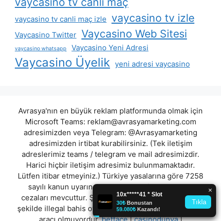
vaycasino tv canli maç
vaycasino tv izle
vaycasino tv canli maç izle
Vaycasino Web Sitesi
Vaycasino Twitter
Vaycasino Yeni Adresi
vaycasino whatsapp
Vaycasino Üyelik
yeni adresi vaycasino
Avrasya'nın en büyük reklam platformunda olmak için
Microsoft Teams:
reklam@avrasyamarketing.com
adresimizden veya Telegram: @Avrasyamarketing
adresimizden irtibat kurabilirsiniz. (Tek iletişim
adreslerimiz teams / telegram ve mail adresimizdir.
Harici hiçbir iletişim adresimiz bulunmamaktadır.
Lütfen itibar etmeyiniz.) Türkiye yasalarına göre 7258
sayılı kanun uyarınca yasa dışı bahis oynamanın
cezaları mevcuttur. Şu an bulunduğunuz site hiç bir
şekilde illegal bahis oyunları oynatmıyor ve oynamaya
aracı olmuyordur.
betface
|
casinodünya
|