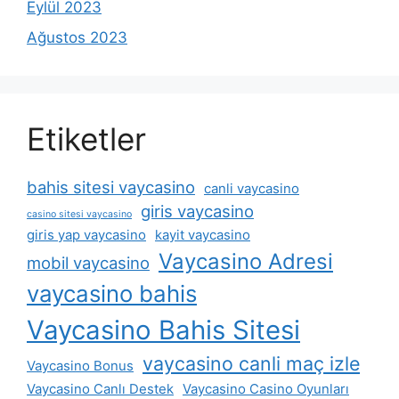
Eylül 2023
Ağustos 2023
Etiketler
bahis sitesi vaycasino
canli vaycasino
giris vaycasino
casino sitesi vaycasino
giris yap vaycasino
kayit vaycasino
Vaycasino Adresi
mobil vaycasino
vaycasino bahis
Vaycasino Bahis Sitesi
vaycasino canli maç izle
Vaycasino Bonus
Vaycasino Canlı Destek
Vaycasino Casino Oyunları