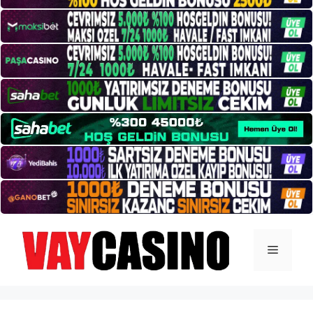
İçeriğe
atla
Menü