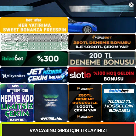
×
VAYCASİNO GİRİŞ İÇİN TIKLAYINIZ!