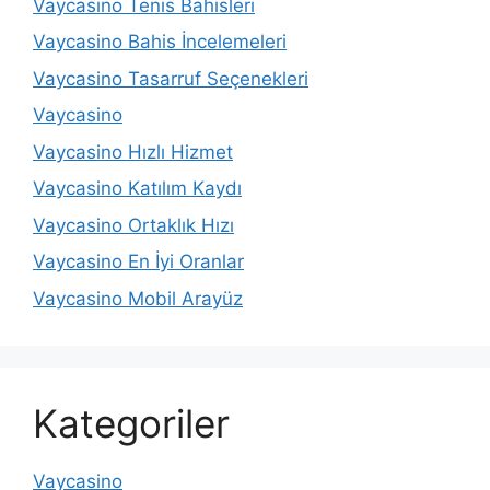
Vaycasino Tenis Bahisleri
Vaycasino Bahis İncelemeleri
Vaycasino Tasarruf Seçenekleri
Vaycasino
Vaycasino Hızlı Hizmet
Vaycasino Katılım Kaydı
Vaycasino Ortaklık Hızı
Vaycasino En İyi Oranlar
Vaycasino Mobil Arayüz
Kategoriler
Vaycasino