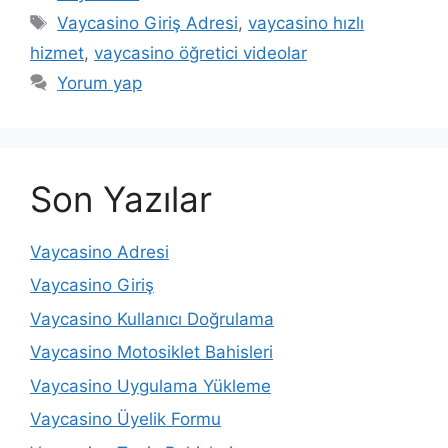
Etiketler
Vaycasino Giriş Adresi
,
vaycasino hızlı
hizmet
,
vaycasino öğretici videolar
Yorum yap
Son Yazılar
Vaycasino Adresi
Vaycasino Giriş
Vaycasino Kullanıcı Doğrulama
Vaycasino Motosiklet Bahisleri
Vaycasino Uygulama Yükleme
Vaycasino Üyelik Formu