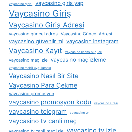
vaycasino giris yap
vaycasino girisi
Vaycasino Giriş
Vaycasino Giriş Adresi
vaycasino güncel adres
Vaycasino Güncel Adresi
vaycasino güvenlir mi
vaycasino instagram
Vaycasino Kayıt
vaycasino lisans bilgileri
vaycasino maç i̇zleme
vaycasino maç izle
vaycasino mobil uygulaması
Vaycasino Nasıl Bir Site
Vaycasino Para Çekme
vaycasino promosyon
vaycasino promosyon kodu
vaycasino sitesi
vaycasino telegram
vaycasino tv
vaycasino tv canli maç
vaycasino tv izle
vaycasino tv canli maç izle