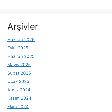
Arşivler
Haziran 2026
Eylül 2025
Haziran 2025
Mayıs 2025
Şubat 2025
Ocak 2025
Aralık 2024
Kasım 2024
Ekim 2024