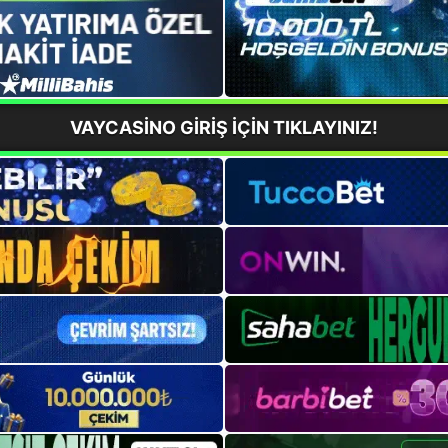
VAYCASİNO GİRİŞ İÇİN TIKLAYINIZ!