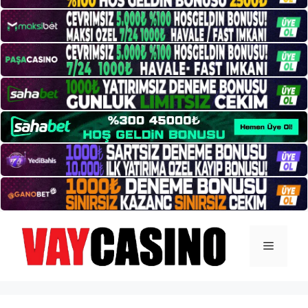
İçeriğe
atla
Menü