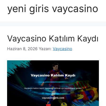
yeni giris vaycasino
Vaycasino Katılım Kaydı
Haziran 8, 2026
Yazarı:
Vaycasino