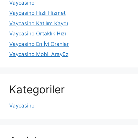
Vaycasino
Vaycasino Hızlı Hizmet
Vaycasino Katılım Kaydı
Vaycasino Ortaklık Hızı
Vaycasino En İyi Oranlar
Vaycasino Mobil Arayüz
Kategoriler
Vaycasino