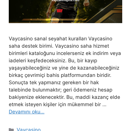
Vaycasino sanal seyahat kuralları Vaycasino
saha destek birimi. Vaycasino saha hizmet
birimleri kataloğunu incelerseniz ek indirim veya
iadeleri keşfedeceksiniz. Bu, bir kayıp
yaşayabileceğiniz ve yine de kazanabileceğiniz
birkaç çevrimiçi bahis platformundan biridir.
Sonuçta tek yapmanız gereken bir hak
talebinde bulunmaktır; geri ödemeniz hesap
bakiyenize eklenecektir. Bu, maddi kazanç elde
etmek isteyen kişiler için mükemmel bir …
Devamını oku…
Kategoriler
Vaycasino