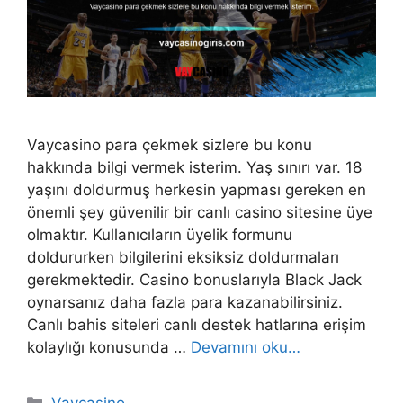
Vaycasino para çekmek sizlere bu konu
hakkında bilgi vermek isterim. Yaş sınırı var. 18
yaşını doldurmuş herkesin yapması gereken en
önemli şey güvenilir bir canlı casino sitesine üye
olmaktır. Kullanıcıların üyelik formunu
doldururken bilgilerini eksiksiz doldurmaları
gerekmektedir. Casino bonuslarıyla Black Jack
oynarsanız daha fazla para kazanabilirsiniz.
Canlı bahis siteleri canlı destek hatlarına erişim
kolaylığı konusunda …
Devamını oku…
Kategoriler