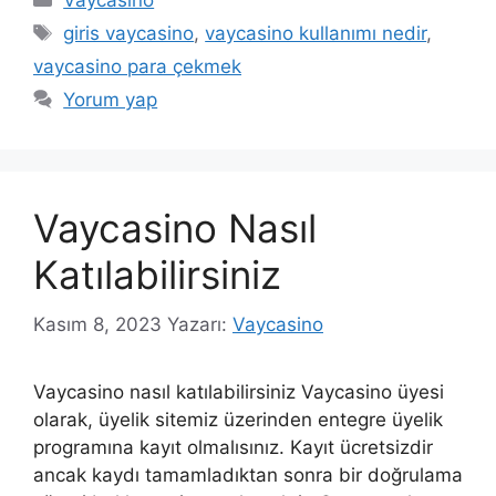
Vaycasino
Etiketler
giris vaycasino
,
vaycasino kullanımı nedir
,
vaycasino para çekmek
Yorum yap
Vaycasino Nasıl
Katılabilirsiniz
Kasım 8, 2023
Yazarı:
Vaycasino
Vaycasino nasıl katılabilirsiniz Vaycasino üyesi
olarak, üyelik sitemiz üzerinden entegre üyelik
programına kayıt olmalısınız. Kayıt ücretsizdir
ancak kaydı tamamladıktan sonra bir doğrulama