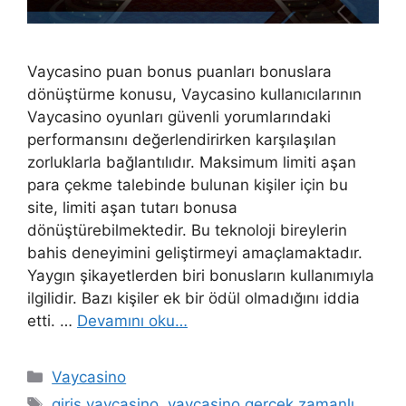
Vaycasino puan bonus puanları bonuslara
dönüştürme konusu, Vaycasino kullanıcılarının
Vaycasino oyunları güvenli yorumlarındaki
performansını değerlendirirken karşılaşılan
zorluklarla bağlantılıdır. Maksimum limiti aşan
para çekme talebinde bulunan kişiler için bu
site, limiti aşan tutarı bonusa
dönüştürebilmektedir. Bu teknoloji bireylerin
bahis deneyimini geliştirmeyi amaçlamaktadır.
Yaygın şikayetlerden biri bonusların kullanımıyla
ilgilidir. Bazı kişiler ek bir ödül olmadığını iddia
etti. …
Devamını oku…
Kategoriler
Vaycasino
Etiketler
giris vaycasino
,
vaycasino gerçek zamanlı