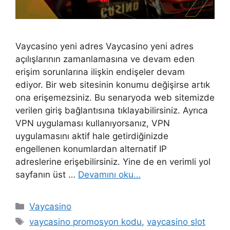
Vaycasino yeni adres Vaycasino yeni adres
açılışlarının zamanlamasına ve devam eden
erişim sorunlarına ilişkin endişeler devam
ediyor. Bir web sitesinin konumu değişirse artık
ona erişemezsiniz. Bu senaryoda web sitemizde
verilen giriş bağlantısına tıklayabilirsiniz. Ayrıca
VPN uygulaması kullanıyorsanız, VPN
uygulamasını aktif hale getirdiğinizde
engellenen konumlardan alternatif IP
adreslerine erişebilirsiniz. Yine de en verimli yol
sayfanın üst …
Devamını oku…
Kategoriler
Vaycasino
Etiketler
vaycasino promosyon kodu
,
vaycasino slot