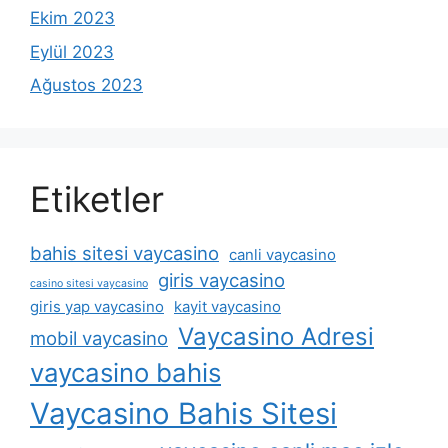
Ekim 2023
Eylül 2023
Ağustos 2023
Etiketler
bahis sitesi vaycasino
canli vaycasino
giris vaycasino
casino sitesi vaycasino
giris yap vaycasino
kayit vaycasino
Vaycasino Adresi
mobil vaycasino
vaycasino bahis
Vaycasino Bahis Sitesi