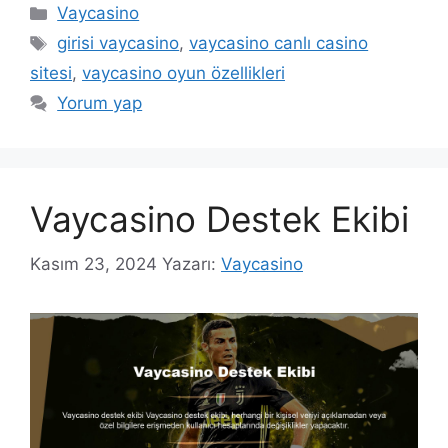
Kategoriler
Vaycasino
Etiketler
girisi vaycasino
,
vaycasino canlı casino
sitesi
,
vaycasino oyun özellikleri
Yorum yap
Vaycasino Destek Ekibi
Kasım 23, 2024
Yazarı:
Vaycasino