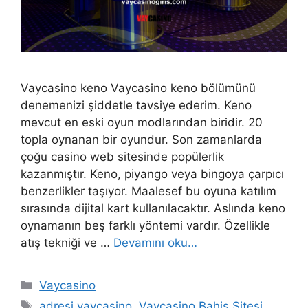
Vaycasino keno Vaycasino keno bölümünü
denemenizi şiddetle tavsiye ederim. Keno
mevcut en eski oyun modlarından biridir. 20
topla oynanan bir oyundur. Son zamanlarda
çoğu casino web sitesinde popülerlik
kazanmıştır. Keno, piyango veya bingoya çarpıcı
benzerlikler taşıyor. Maalesef bu oyuna katılım
sırasında dijital kart kullanılacaktır. Aslında keno
oynamanın beş farklı yöntemi vardır. Özellikle
atış tekniği ve …
Devamını oku…
Kategoriler
Vaycasino
Etiketler
adresi vaycasino
,
Vaycasino Bahis Sitesi
,