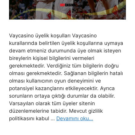
Vaycasino üyelik koşulları Vaycasino
kurallarında belirtilen üyelik koşullarına uymaya
devam etmeniz durumunda üye olmak isteyen
bireylerin kişisel bilgilerini vermeleri
gerekmektedir. Verdiğiniz tüm bilgilerin doğru
olması gerekmektedir. Sağlanan bilgilerin hatalı
olması kullanıcının oyun deneyimini ve
potansiyel kazançlarını etkileyecektir. Ayrıca
sorunların ortaya çıktığı durumlar da olabilir.
Varsayılan olarak tüm üyeler sitenin
düzenlemelerine tabidir. Mevcut gizlilik
politikasını kabul …
Devamını oku…