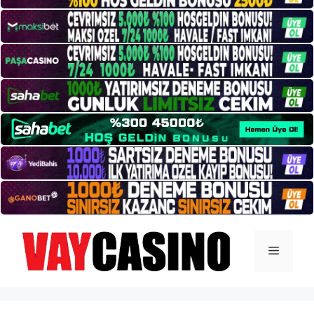
İçeriğe
atla
Menü