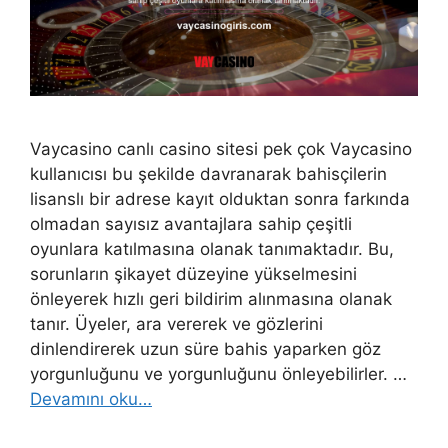
Vaycasino canlı casino sitesi pek çok Vaycasino
kullanıcısı bu şekilde davranarak bahisçilerin
lisanslı bir adrese kayıt olduktan sonra farkında
olmadan sayısız avantajlara sahip çeşitli
oyunlara katılmasına olanak tanımaktadır. Bu,
sorunların şikayet düzeyine yükselmesini
önleyerek hızlı geri bildirim alınmasına olanak
tanır. Üyeler, ara vererek ve gözlerini
dinlendirerek uzun süre bahis yaparken göz
yorgunluğunu ve yorgunluğunu önleyebilirler. …
Devamını oku…