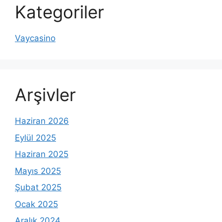
Kategoriler
Vaycasino
Arşivler
Haziran 2026
Eylül 2025
Haziran 2025
Mayıs 2025
Şubat 2025
Ocak 2025
Aralık 2024