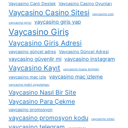
Vaycasino Canlı Destek
Vaycasino Casino Oyunları
Vaycasino Casino Sitesi
vaycasino com
vaycasino giris yap
vaycasino girisi
Vaycasino Giriş
Vaycasino Giriş Adresi
vaycasino güncel adres
Vaycasino Güncel Adresi
vaycasino güvenlir mi
vaycasino instagram
Vaycasino Kayıt
vaycasino lisans bilgileri
vaycasino maç i̇zleme
vaycasino maç izle
vaycasino mobil uygulaması
Vaycasino Nasıl Bir Site
Vaycasino Para Çekme
vaycasino promosyon
vaycasino promosyon kodu
vaycasino sitesi
vaycasino telegram