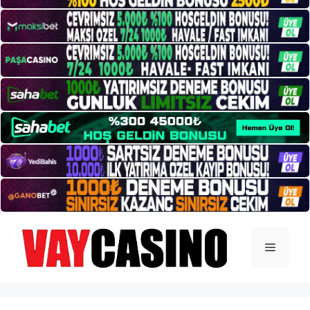
İçeriğe
atla
Menü