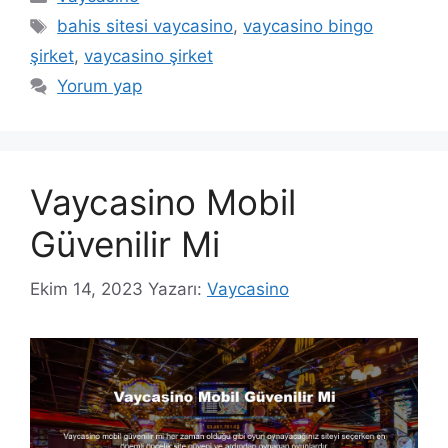
Etiketler
bahis sitesi vaycasino
,
vaycasino bingo
şirket
,
vaycasino şirket
Yorum yap
Vaycasino Mobil
Güvenilir Mi
Ekim 14, 2023
Yazarı:
Vaycasino