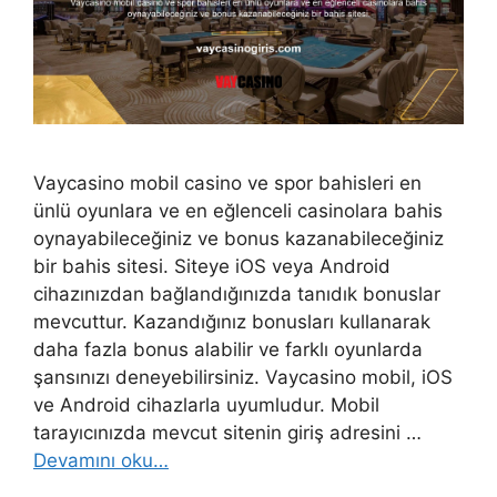
Vaycasino mobil casino ve spor bahisleri en
ünlü oyunlara ve en eğlenceli casinolara bahis
oynayabileceğiniz ve bonus kazanabileceğiniz
bir bahis sitesi. Siteye iOS veya Android
cihazınızdan bağlandığınızda tanıdık bonuslar
mevcuttur. Kazandığınız bonusları kullanarak
daha fazla bonus alabilir ve farklı oyunlarda
şansınızı deneyebilirsiniz. Vaycasino mobil, iOS
ve Android cihazlarla uyumludur. Mobil
tarayıcınızda mevcut sitenin giriş adresini …
Devamını oku…