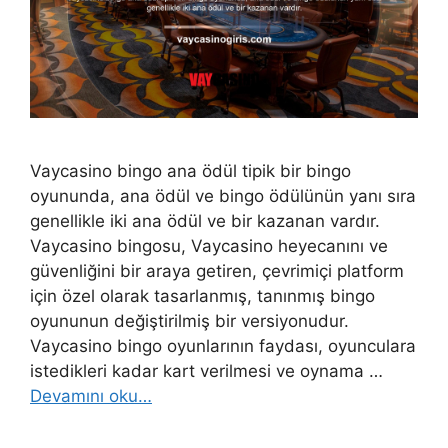
Vaycasino bingo ana ödül tipik bir bingo
oyununda, ana ödül ve bingo ödülünün yanı sıra
genellikle iki ana ödül ve bir kazanan vardır.
Vaycasino bingosu, Vaycasino heyecanını ve
güvenliğini bir araya getiren, çevrimiçi platform
için özel olarak tasarlanmış, tanınmış bingo
oyununun değiştirilmiş bir versiyonudur.
Vaycasino bingo oyunlarının faydası, oyunculara
istedikleri kadar kart verilmesi ve oynama …
Devamını oku…