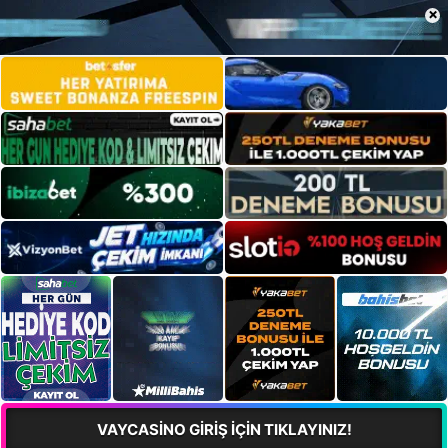
×
VAYCASİNO GİRİŞ İÇİN TIKLAYINIZ!