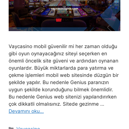
Vaycasino mobil güvenilir mi her zaman olduğu
gibi oyun oynayacağınız siteyi seçerken en
önemli öncelik site güveni ve ardından oynanan
oyunlardır. Büyük miktarlarda para yatırma ve
çekme işlemleri mobil web sitesinde düzgün bir
şekilde yapılır. Bu nedenle Genius paranızın
uygun şekilde korunduğunu bilmek önemlidir.
Bu nedenle Genius web sitenizi yapılandırırken
çok dikkatli olmalısınız. Sitede gezinme …
Devamını oku…
Kategoriler