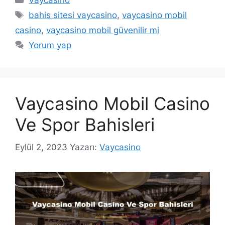
Vaycasino
Etiketler
bahis sitesi vaycasino
,
vaycasino mobil
casino
,
vaycasino mobil güvenilir mi
Yorum yap
Vaycasino Mobil Casino
Ve Spor Bahisleri
Eylül 2, 2023
Yazarı:
Vaycasino