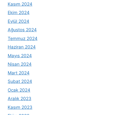
Kasım 2024
Ekim 2024
Eylül 2024
Ağustos 2024
Temmuz 2024
Haziran 2024
Mayıs 2024
Nisan 2024
Mart 2024
Şubat 2024
Ocak 2024
Aralık 2023
Kasım 2023