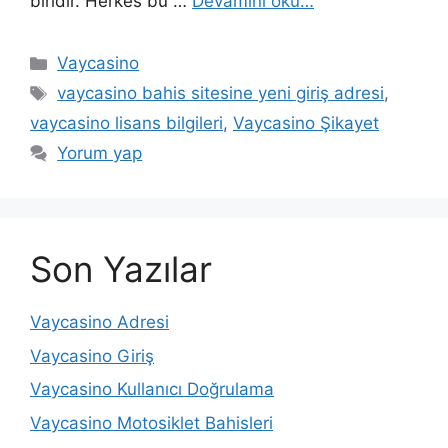
biridir. Herkes bu …
Devamını oku…
Kategoriler
Vaycasino
Etiketler
vaycasino bahis sitesine yeni giriş adresi
,
vaycasino lisans bilgileri
,
Vaycasino Şikayet
Yorum yap
Son Yazılar
Vaycasino Adresi
Vaycasino Giriş
Vaycasino Kullanıcı Doğrulama
Vaycasino Motosiklet Bahisleri