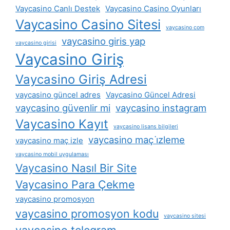
Vaycasino Canlı Destek
Vaycasino Casino Oyunları
Vaycasino Casino Sitesi
vaycasino com
vaycasino giris yap
vaycasino girisi
Vaycasino Giriş
Vaycasino Giriş Adresi
vaycasino güncel adres
Vaycasino Güncel Adresi
vaycasino güvenlir mi
vaycasino instagram
Vaycasino Kayıt
vaycasino lisans bilgileri
vaycasino maç i̇zleme
vaycasino maç izle
vaycasino mobil uygulaması
Vaycasino Nasıl Bir Site
Vaycasino Para Çekme
vaycasino promosyon
vaycasino promosyon kodu
vaycasino sitesi