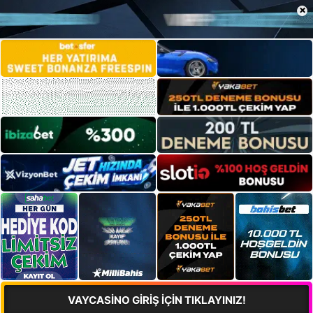
×
VAYCASİNO GİRİŞ İÇİN TIKLAYINIZ!