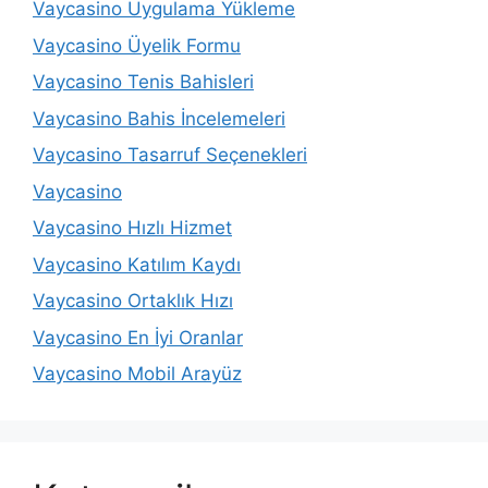
Vaycasino Uygulama Yükleme
Vaycasino Üyelik Formu
Vaycasino Tenis Bahisleri
Vaycasino Bahis İncelemeleri
Vaycasino Tasarruf Seçenekleri
Vaycasino
Vaycasino Hızlı Hizmet
Vaycasino Katılım Kaydı
Vaycasino Ortaklık Hızı
Vaycasino En İyi Oranlar
Vaycasino Mobil Arayüz