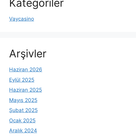
Kategoriler
Vaycasino
Arşivler
Haziran 2026
Eylül 2025
Haziran 2025
Mayıs 2025
Şubat 2025
Ocak 2025
Aralık 2024