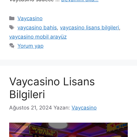
Kategoriler
Vaycasino
Etiketler
vaycasino bahis
,
vaycasino lisans bilgileri
,
vaycasino mobil arayüz
Yorum yap
Vaycasino Lisans
Bilgileri
Ağustos 21, 2024
Yazarı:
Vaycasino