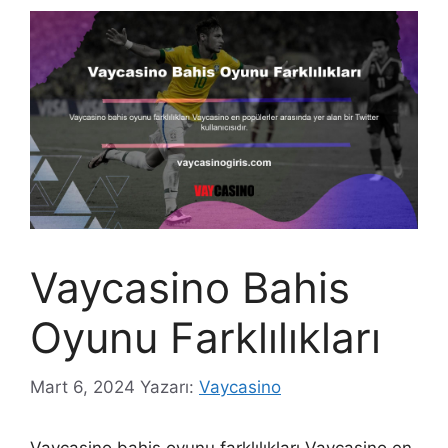
Vaycasino Bahis
Oyunu Farklılıkları
Mart 6, 2024
Yazarı:
Vaycasino
Vaycasino bahis oyunu farklılıkları Vaycasino en