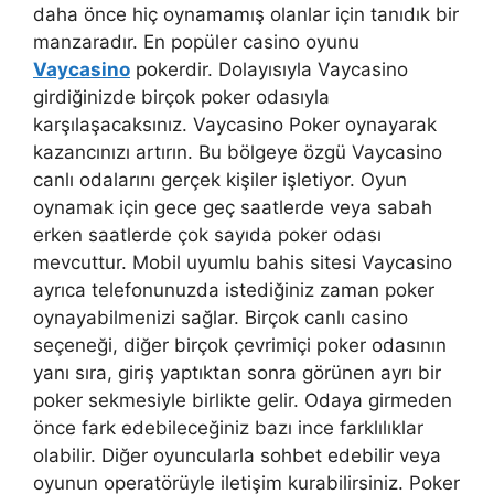
daha önce hiç oynamamış olanlar için tanıdık bir
manzaradır. En popüler casino oyunu
Vaycasino
pokerdir. Dolayısıyla Vaycasino
girdiğinizde birçok poker odasıyla
karşılaşacaksınız. Vaycasino Poker oynayarak
kazancınızı artırın. Bu bölgeye özgü Vaycasino
canlı odalarını gerçek kişiler işletiyor. Oyun
oynamak için gece geç saatlerde veya sabah
erken saatlerde çok sayıda poker odası
mevcuttur. Mobil uyumlu bahis sitesi Vaycasino
ayrıca telefonunuzda istediğiniz zaman poker
oynayabilmenizi sağlar. Birçok canlı casino
seçeneği, diğer birçok çevrimiçi poker odasının
yanı sıra, giriş yaptıktan sonra görünen ayrı bir
poker sekmesiyle birlikte gelir. Odaya girmeden
önce fark edebileceğiniz bazı ince farklılıklar
olabilir. Diğer oyuncularla sohbet edebilir veya
oyunun operatörüyle iletişim kurabilirsiniz. Poker