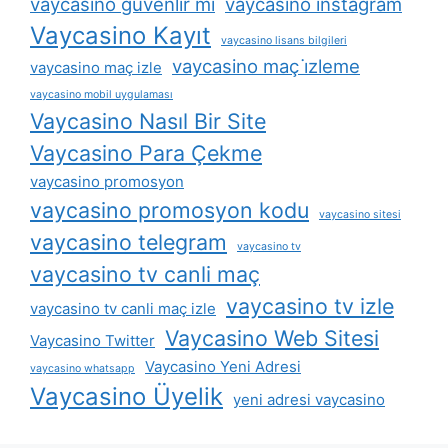
vaycasino güvenlir mi
vaycasino instagram
Vaycasino Kayıt
vaycasino lisans bilgileri
vaycasino maç i̇zleme
vaycasino maç izle
vaycasino mobil uygulaması
Vaycasino Nasıl Bir Site
Vaycasino Para Çekme
vaycasino promosyon
vaycasino promosyon kodu
vaycasino sitesi
vaycasino telegram
vaycasino tv
vaycasino tv canli maç
vaycasino tv izle
vaycasino tv canli maç izle
Vaycasino Web Sitesi
Vaycasino Twitter
Vaycasino Yeni Adresi
vaycasino whatsapp
Vaycasino Üyelik
yeni adresi vaycasino