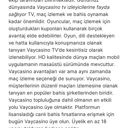
ekip tarafından bilinmektedir. Günümüz
dünyasında
Vaycasino tv i̇zleyicilerine fayda
sağlıyor
TV, maç izlemek ve bahis oynamak
kadar önemlidir. Oyuncular, maç izlemek için
oluşturdukları kuponları kullanarak birçok
avantaj elde edebilirler. Oyun, dili destekleyen
ve hatta kullanıcıyla konuşmanıza olanak
tanıyan Vaycasino TV’de kesintisiz olarak
izlenebiliyor. HD kalitesinde dünya maçları mobil
uygulamanın masaüstü sürümünde mevcuttur.
Vaycasino avantajları var ama aynı zamanda
maç izleme seçeneği de sunuyor. Vaycasino,
müşterilerinin düzenli maçları izlemesine olanak
tanıyan en popüler bahis şirketlerinden biridir.
Vaycasino topluluğuna dahil olmanın en etkili
yolu Vaycasino üye olmaktır. Platformun
lisansladığı canlı bahis fırsatlarına erişmek için
bugün Vaycasino üye olun. Üyelik en az 18