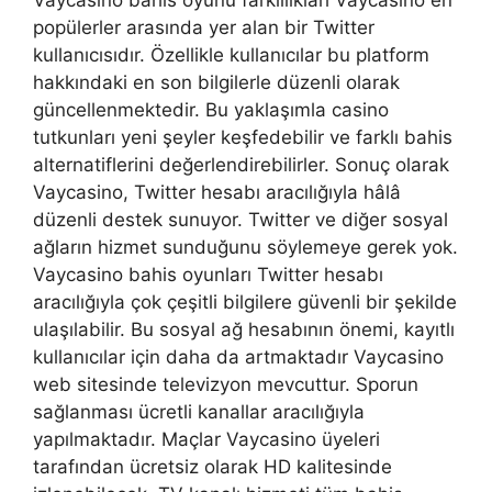
popülerler arasında yer alan bir Twitter
kullanıcısıdır. Özellikle kullanıcılar bu platform
hakkındaki en son bilgilerle düzenli olarak
güncellenmektedir. Bu yaklaşımla casino
tutkunları yeni şeyler keşfedebilir ve farklı bahis
alternatiflerini değerlendirebilirler. Sonuç olarak
Vaycasino, Twitter hesabı aracılığıyla hâlâ
düzenli destek sunuyor. Twitter ve diğer sosyal
ağların hizmet sunduğunu söylemeye gerek yok.
Vaycasino bahis oyunları Twitter hesabı
aracılığıyla çok çeşitli bilgilere güvenli bir şekilde
ulaşılabilir. Bu sosyal ağ hesabının önemi, kayıtlı
kullanıcılar için daha da artmaktadır Vaycasino
web sitesinde televizyon mevcuttur. Sporun
sağlanması ücretli kanallar aracılığıyla
yapılmaktadır. Maçlar Vaycasino üyeleri
tarafından ücretsiz olarak HD kalitesinde