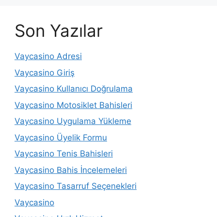
Son Yazılar
Vaycasino Adresi
Vaycasino Giriş
Vaycasino Kullanıcı Doğrulama
Vaycasino Motosiklet Bahisleri
Vaycasino Uygulama Yükleme
Vaycasino Üyelik Formu
Vaycasino Tenis Bahisleri
Vaycasino Bahis İncelemeleri
Vaycasino Tasarruf Seçenekleri
Vaycasino