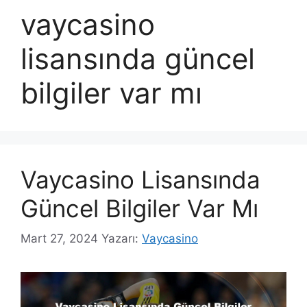
vaycasino
lisansında güncel
bilgiler var mı
Vaycasino Lisansında
Güncel Bilgiler Var Mı
Mart 27, 2024
Yazarı:
Vaycasino