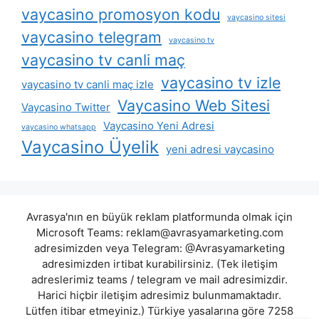
vaycasino promosyon kodu
vaycasino sitesi
vaycasino telegram
vaycasino tv
vaycasino tv canli maç
vaycasino tv izle
vaycasino tv canli maç izle
Vaycasino Web Sitesi
Vaycasino Twitter
Vaycasino Yeni Adresi
vaycasino whatsapp
Vaycasino Üyelik
yeni adresi vaycasino
Avrasya'nın en büyük reklam platformunda olmak için
Microsoft Teams:
reklam@avrasyamarketing.com
adresimizden veya Telegram: @Avrasyamarketing
adresimizden irtibat kurabilirsiniz. (Tek iletişim
adreslerimiz teams / telegram ve mail adresimizdir.
Harici hiçbir iletişim adresimiz bulunmamaktadır.
Lütfen itibar etmeyiniz.) Türkiye yasalarına göre 7258