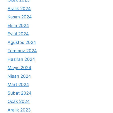
Ocak 2025
Aralık 2024
Kasım 2024
Ekim 2024
Eylül 2024
Ağustos 2024
Temmuz 2024
Haziran 2024
Mayıs 2024
Nisan 2024
Mart 2024
Şubat 2024
Ocak 2024
Aralık 2023