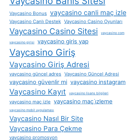
Vaycasino Bahis Sitesi
vaycasino canli maç izle
Vaycasino Bonus
Vaycasino Canlı Destek
Vaycasino Casino Oyunları
Vaycasino Casino Sitesi
vaycasino com
vaycasino giris yap
vaycasino girisi
Vaycasino Giriş
Vaycasino Giriş Adresi
vaycasino güncel adres
Vaycasino Güncel Adresi
vaycasino güvenlir mi
vaycasino instagram
Vaycasino Kayıt
vaycasino lisans bilgileri
vaycasino maç i̇zleme
vaycasino maç izle
vaycasino mobil uygulaması
Vaycasino Nasıl Bir Site
Vaycasino Para Çekme
vaycasino promosyon