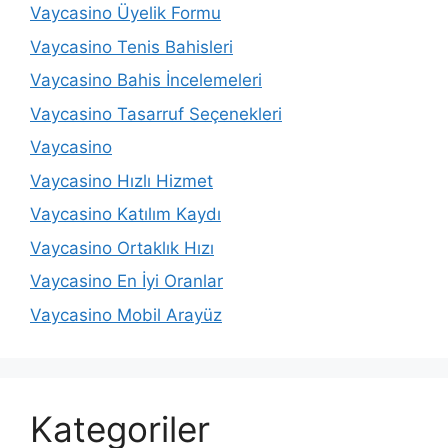
Vaycasino Üyelik Formu
Vaycasino Tenis Bahisleri
Vaycasino Bahis İncelemeleri
Vaycasino Tasarruf Seçenekleri
Vaycasino
Vaycasino Hızlı Hizmet
Vaycasino Katılım Kaydı
Vaycasino Ortaklık Hızı
Vaycasino En İyi Oranlar
Vaycasino Mobil Arayüz
Kategoriler