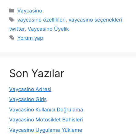
Kategoriler
Vaycasino
Etiketler
vaycasino özellikleri
,
vaycasino seçenekleri
twitter
,
Vaycasino Üyelik
Yorum yap
Son Yazılar
Vaycasino Adresi
Vaycasino Giriş
Vaycasino Kullanıcı Doğrulama
Vaycasino Motosiklet Bahisleri
Vaycasino Uygulama Yükleme