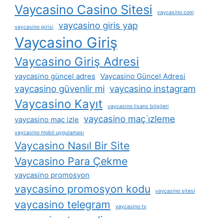
Vaycasino Casino Sitesi
vaycasino com
vaycasino giris yap
vaycasino girisi
Vaycasino Giriş
Vaycasino Giriş Adresi
vaycasino güncel adres
Vaycasino Güncel Adresi
vaycasino güvenlir mi
vaycasino instagram
Vaycasino Kayıt
vaycasino lisans bilgileri
vaycasino maç i̇zleme
vaycasino maç izle
vaycasino mobil uygulaması
Vaycasino Nasıl Bir Site
Vaycasino Para Çekme
vaycasino promosyon
vaycasino promosyon kodu
vaycasino sitesi
vaycasino telegram
vaycasino tv