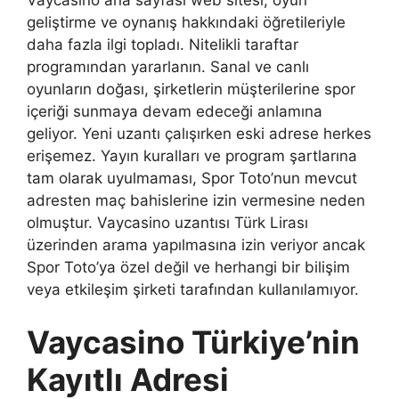
geliştirme ve oynanış hakkındaki öğretileriyle
daha fazla ilgi topladı. Nitelikli taraftar
programından yararlanın. Sanal ve canlı
oyunların doğası, şirketlerin müşterilerine spor
içeriği sunmaya devam edeceği anlamına
geliyor. Yeni uzantı çalışırken eski adrese herkes
erişemez. Yayın kuralları ve program şartlarına
tam olarak uyulmaması, Spor Toto’nun mevcut
adresten maç bahislerine izin vermesine neden
olmuştur. Vaycasino uzantısı Türk Lirası
üzerinden arama yapılmasına izin veriyor ancak
Spor Toto’ya özel değil ve herhangi bir bilişim
veya etkileşim şirketi tarafından kullanılamıyor.
Vaycasino Türkiye’nin
Kayıtlı Adresi