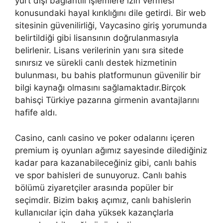
yurt dışı bağlantılı işlemlere izin vermesi
konusundaki hayal kırıklığını dile getirdi. Bir web
sitesinin güvenilirliği, Vaycasino giriş yorumunda
belirtildiği gibi lisansının doğrulanmasıyla
belirlenir. Lisans verilerinin yanı sıra sitede
sınırsız ve sürekli canlı destek hizmetinin
bulunması, bu bahis platformunun güvenilir bir
bilgi kaynağı olmasını sağlamaktadır.Birçok
bahisçi Türkiye pazarına girmenin avantajlarını
hafife aldı.
Casino, canlı casino ve poker odalarını içeren
premium iş oyunları ağımız sayesinde dilediğiniz
kadar para kazanabileceğiniz gibi, canlı bahis
ve spor bahisleri de sunuyoruz. Canlı bahis
bölümü ziyaretçiler arasında popüler bir
seçimdir. Bizim bakış açımız, canlı bahislerin
kullanıcılar için daha yüksek kazançlarla