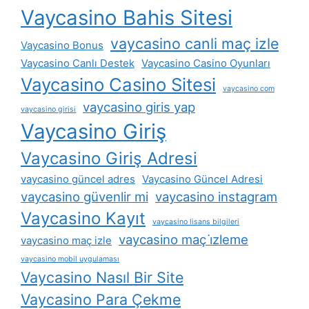
Vaycasino Bahis Sitesi
vaycasino canli maç izle
Vaycasino Bonus
Vaycasino Canlı Destek
Vaycasino Casino Oyunları
Vaycasino Casino Sitesi
vaycasino com
vaycasino giris yap
vaycasino girisi
Vaycasino Giriş
Vaycasino Giriş Adresi
vaycasino güncel adres
Vaycasino Güncel Adresi
vaycasino güvenlir mi
vaycasino instagram
Vaycasino Kayıt
vaycasino lisans bilgileri
vaycasino maç i̇zleme
vaycasino maç izle
vaycasino mobil uygulaması
Vaycasino Nasıl Bir Site
Vaycasino Para Çekme