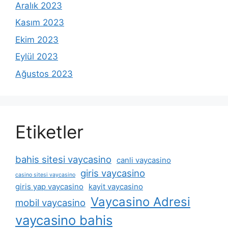
Aralık 2023
Kasım 2023
Ekim 2023
Eylül 2023
Ağustos 2023
Etiketler
bahis sitesi vaycasino
canli vaycasino
giris vaycasino
casino sitesi vaycasino
giris yap vaycasino
kayit vaycasino
Vaycasino Adresi
mobil vaycasino
vaycasino bahis