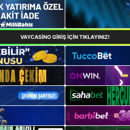
VAYCASİNO GİRİŞ İÇİN TIKLAYINIZ!