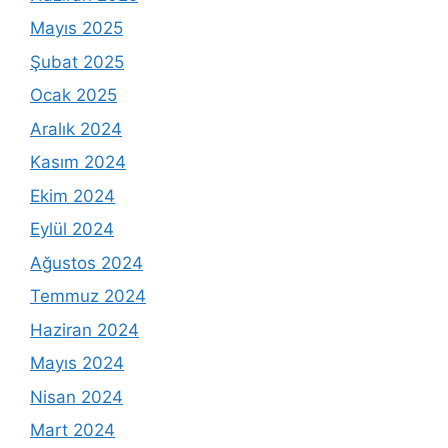
Mayıs 2025
Şubat 2025
Ocak 2025
Aralık 2024
Kasım 2024
Ekim 2024
Eylül 2024
Ağustos 2024
Temmuz 2024
Haziran 2024
Mayıs 2024
Nisan 2024
Mart 2024