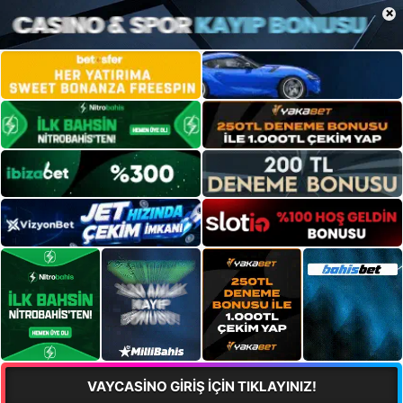
×
VAYCASİNO GİRİŞ İÇİN TIKLAYINIZ!