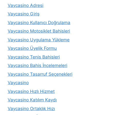
Vaycasino Adresi
Vaycasino Giriş
Vaycasino Kullanıcı Doğrulama
Vaycasino Motosiklet Bahisleri
Vaycasino Uygulama Yükleme
Vaycasino Üyelik Formu
Vaycasino Tenis Bahisleri
Vaycasino Bahis İncelemeleri
Vaycasino Tasarruf Seçenekleri
Vaycasino
Vaycasino Hızlı Hizmet
Vaycasino Katılım Kaydı
Vaycasino Ortaklık Hızı