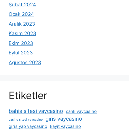
Şubat 2024
Ocak 2024
Aralık 2023
Kasım 2023
Ekim 2023
Eylül 2023
Ağustos 2023
Etiketler
bahis sitesi vaycasino
canli vaycasino
giris vaycasino
casino sitesi vaycasino
giris yap vaycasino
kayit vaycasino