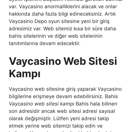
var. Vaycasino anormalliklerini alacak ve onlar
hakkında daha fazla bilgi edineceksiniz. Artık
Vaycasino Depo oyun sitesine yeni bir giriş
adresimiz var. Web sitemiz kısa bir süre daha
bahis sitelerinin ve diğer web sitelerinin
tanıtımlarına devam edecektir.
Vaycasino Web Sitesi
Kampı
Vaycasino web sitesine giriş yaparak Vaycasino
bilgilerine erişmeye devam edebilirsiniz. Bahis
Vaycasino web sitesi kampı
Bahis hala bilinen
son adresidir ancak web sitesi adresi sayısal
olarak değişmiştir. Lütfen yeni adresi takip
etmek yerine web sitemizi takip edin ve