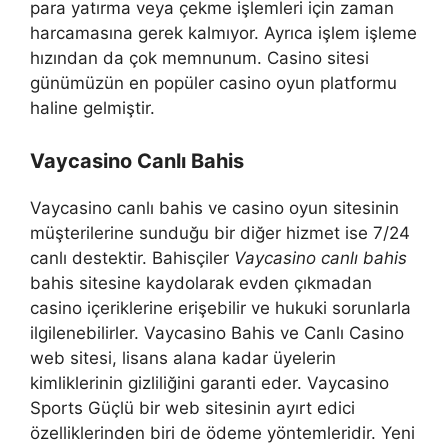
para yatırma veya çekme işlemleri için zaman
harcamasına gerek kalmıyor. Ayrıca işlem işleme
hızından da çok memnunum. Casino sitesi
günümüzün en popüler casino oyun platformu
haline gelmiştir.
Vaycasino Canlı Bahis
Vaycasino canlı bahis ve casino oyun sitesinin
müşterilerine sunduğu bir diğer hizmet ise 7/24
canlı destektir. Bahisçiler
Vaycasino canlı bahis
bahis sitesine kaydolarak evden çıkmadan
casino içeriklerine erişebilir ve hukuki sorunlarla
ilgilenebilirler. Vaycasino Bahis ve Canlı Casino
web sitesi, lisans alana kadar üyelerin
kimliklerinin gizliliğini garanti eder. Vaycasino
Sports Güçlü bir web sitesinin ayırt edici
özelliklerinden biri de ödeme yöntemleridir. Yeni