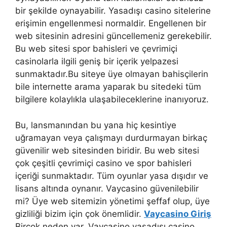
bir şekilde oynayabilir. Yasadışı casino sitelerine
erişimin engellenmesi normaldir. Engellenen bir
web sitesinin adresini güncellemeniz gerekebilir.
Bu web sitesi spor bahisleri ve çevrimiçi
casinolarla ilgili geniş bir içerik yelpazesi
sunmaktadır.Bu siteye üye olmayan bahisçilerin
bile internette arama yaparak bu sitedeki tüm
bilgilere kolaylıkla ulaşabileceklerine inanıyoruz.
Bu, lansmanından bu yana hiç kesintiye
uğramayan veya çalışmayı durdurmayan birkaç
güvenilir web sitesinden biridir. Bu web sitesi
çok çeşitli çevrimiçi casino ve spor bahisleri
içeriği sunmaktadır. Tüm oyunlar yasa dışıdır ve
lisans altında oynanır. Vaycasino güvenilebilir
mi? Üye web sitemizin yönetimi şeffaf olup, üye
gizliliği bizim için çok önemlidir.
Vaycasino Giriş
Birçok neden var. Vaycasino yasadışı casino