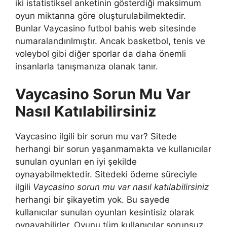
iki istatistiksel anketinin gösterdiği maksimum
oyun miktarına göre oluşturulabilmektedir.
Bunlar Vaycasino futbol bahis web sitesinde
numaralandırılmıştır. Ancak basketbol, ​​tenis ve
voleybol gibi diğer sporlar da daha önemli
insanlarla tanışmanıza olanak tanır.
Vaycasino Sorun Mu Var
Nasıl Katılabilirsiniz
Vaycasino ilgili bir sorun mu var? Sitede
herhangi bir sorun yaşanmamakta ve kullanıcılar
sunulan oyunları en iyi şekilde
oynayabilmektedir. Sitedeki ödeme süreciyle
ilgili
Vaycasino sorun mu var nasıl katılabilirsiniz
herhangi bir şikayetim yok. Bu sayede
kullanıcılar sunulan oyunları kesintisiz olarak
oynayabilirler. Oyunu tüm kullanıcılar sorunsuz