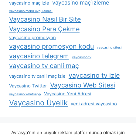
vaycasino maç i̇zleme
vaycasino maç izle
vaycasino mobil uygulaması
Vaycasino Nasıl Bir Site
Vaycasino Para Çekme
vaycasino promosyon
vaycasino promosyon kodu
vaycasino sitesi
vaycasino telegram
vaycasino tv
vaycasino tv canli maç
vaycasino tv izle
vaycasino tv canli maç izle
Vaycasino Web Sitesi
Vaycasino Twitter
Vaycasino Yeni Adresi
vaycasino whatsapp
Vaycasino Üyelik
yeni adresi vaycasino
Avrasya'nın en büyük reklam platformunda olmak için