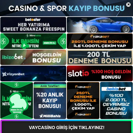
×
VAYCASİNO GİRİŞ İÇİN TIKLAYINIZ!