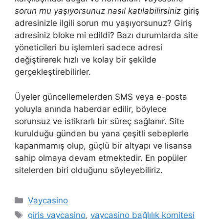
sorun mu yaşıyorsunuz nasıl katılabilirsiniz
giriş
adresinizle ilgili sorun mu yaşıyorsunuz? Giriş
adresiniz bloke mi edildi? Bazı durumlarda site
yöneticileri bu işlemleri sadece adresi
değiştirerek hızlı ve kolay bir şekilde
gerçekleştirebilirler.
Üyeler güncellemelerden SMS veya e-posta
yoluyla anında haberdar edilir, böylece
sorunsuz ve istikrarlı bir süreç sağlanır. Site
kurulduğu günden bu yana çeşitli sebeplerle
kapanmamış olup, güçlü bir altyapı ve lisansa
sahip olmaya devam etmektedir. En popüler
sitelerden biri olduğunu söyleyebiliriz.
Kategoriler
Vaycasino
Etiketler
giris vaycasino
,
vaycasino bağlılık komitesi