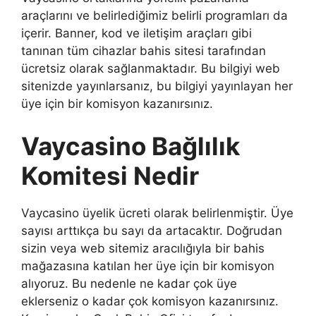
araçlarını ve belirlediğimiz belirli programları da
içerir. Banner, kod ve iletişim araçları gibi
tanınan tüm cihazlar bahis sitesi tarafından
ücretsiz olarak sağlanmaktadır. Bu bilgiyi web
sitenizde yayınlarsanız, bu bilgiyi yayınlayan her
üye için bir komisyon kazanırsınız.
Vaycasino Bağlılık
Komitesi Nedir
Vaycasino üyelik ücreti olarak belirlenmiştir. Üye
sayısı arttıkça bu sayı da artacaktır. Doğrudan
sizin veya web sitemiz aracılığıyla bir bahis
mağazasına katılan her üye için bir komisyon
alıyoruz. Bu nedenle ne kadar çok üye
eklerseniz o kadar çok komisyon kazanırsınız.