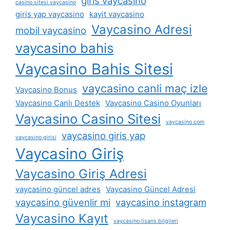
giris vaycasino
casino sitesi vaycasino
giris yap vaycasino
kayit vaycasino
Vaycasino Adresi
mobil vaycasino
vaycasino bahis
Vaycasino Bahis Sitesi
vaycasino canli maç izle
Vaycasino Bonus
Vaycasino Canlı Destek
Vaycasino Casino Oyunları
Vaycasino Casino Sitesi
vaycasino com
vaycasino giris yap
vaycasino girisi
Vaycasino Giriş
Vaycasino Giriş Adresi
vaycasino güncel adres
Vaycasino Güncel Adresi
vaycasino güvenlir mi
vaycasino instagram
Vaycasino Kayıt
vaycasino lisans bilgileri