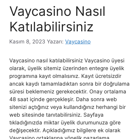
Vaycasino Nasıl
Katılabilirsiniz
Kasım 8, 2023
Yazarı:
Vaycasino
Vaycasino nasıl katılabilirsiniz Vaycasino üyesi
olarak, üyelik sitemiz üzerinden entegre üyelik
programına kayıt olmalısınız. Kayıt ücretsizdir
ancak kaydı tamamladıktan sonra bir doğrulama
süresi beklemeniz gerekecektir. Onay ortalama
48 saat içinde gerçekleşir. Daha sonra web
sitenizi açtığınız veya kullandığınız herhangi bir
web sitesinde tanıtabilirsiniz. Sayfaya
tıkladığınızda miktar üyelik durumunuza göre
değişecektir. Açıkladığımız bilgilere ek olarak
Vaycasino ortaklarına yönelik pazarlama