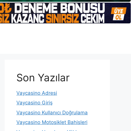
Son Yazılar
Vaycasino Adresi
Vaycasino Giriş
Vaycasino Kullanıcı Doğrulama
Vaycasino Motosiklet Bahisleri