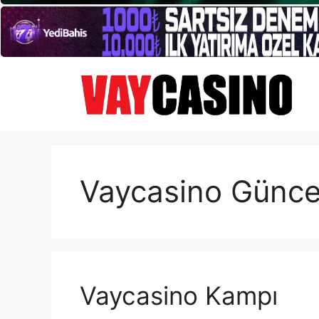
İçeriğe
atla
Vaycasino Günce
Vaycasino Kampı