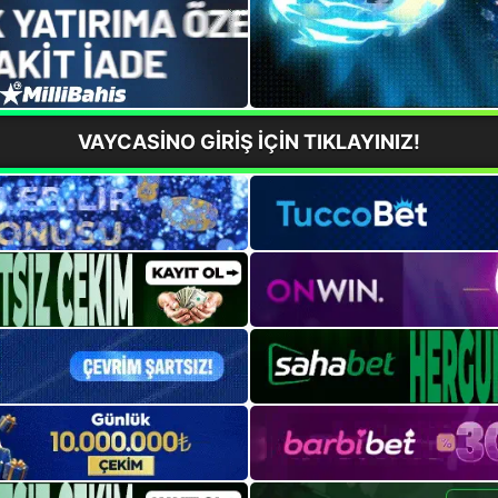
VAYCASİNO GİRİŞ İÇİN TIKLAYINIZ!