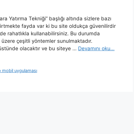
a Yatırma Tekniği” başlığı altında sizlere bazı
rtmekte fayda var ki bu site oldukça güvenilirdir
de rahatlıkla kullanabilirsiniz. Bu durumda
 üzere çeşitli yöntemler sunulmaktadır.
k üstünde olacaktır ve bu siteye …
Devamını oku…
o mobil uygulaması