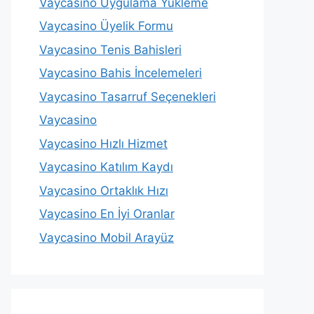
Vaycasino Uygulama Yükleme
Vaycasino Üyelik Formu
Vaycasino Tenis Bahisleri
Vaycasino Bahis İncelemeleri
Vaycasino Tasarruf Seçenekleri
Vaycasino
Vaycasino Hızlı Hizmet
Vaycasino Katılım Kaydı
Vaycasino Ortaklık Hızı
Vaycasino En İyi Oranlar
Vaycasino Mobil Arayüz