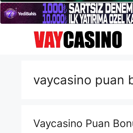
İçeriğe
atla
vaycasino puan 
Vaycasino Puan Bon