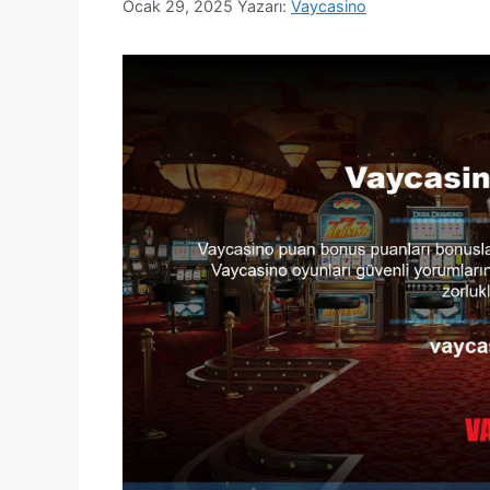
Ocak 29, 2025
Yazarı:
Vaycasino