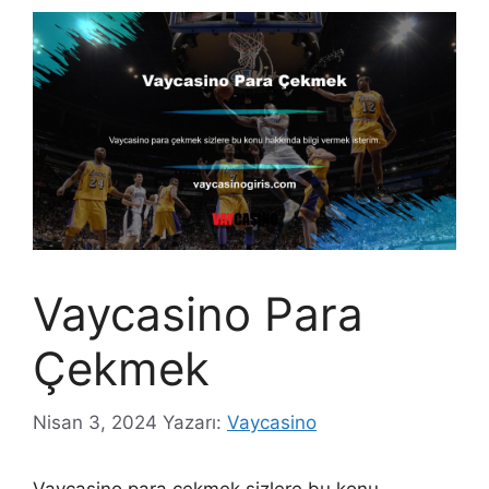
Vaycasino Para
Çekmek
Nisan 3, 2024
Yazarı:
Vaycasino
Vaycasino para çekmek sizlere bu konu