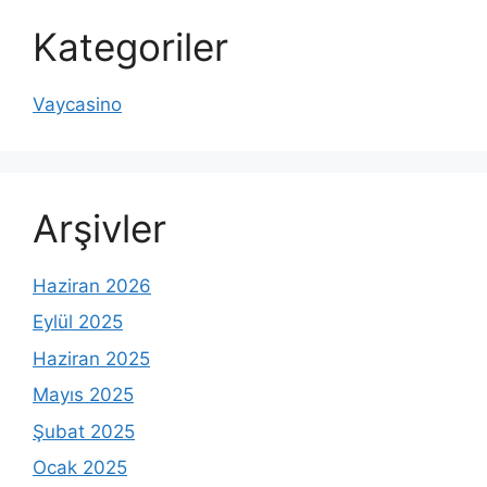
Kategoriler
Vaycasino
Arşivler
Haziran 2026
Eylül 2025
Haziran 2025
Mayıs 2025
Şubat 2025
Ocak 2025