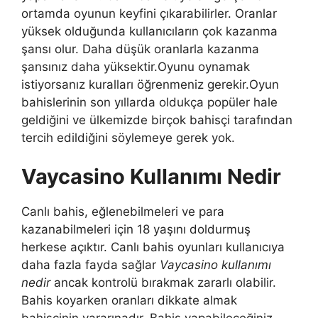
ortamda oyunun keyfini çıkarabilirler. Oranlar
yüksek olduğunda kullanıcıların çok kazanma
şansı olur. Daha düşük oranlarla kazanma
şansınız daha yüksektir.Oyunu oynamak
istiyorsanız kuralları öğrenmeniz gerekir.Oyun
bahislerinin son yıllarda oldukça popüler hale
geldiğini ve ülkemizde birçok bahisçi tarafından
tercih edildiğini söylemeye gerek yok.
Vaycasino Kullanımı Nedir
Canlı bahis, eğlenebilmeleri ve para
kazanabilmeleri için 18 yaşını doldurmuş
herkese açıktır. Canlı bahis oyunları kullanıcıya
daha fazla fayda sağlar
Vaycasino kullanımı
nedir
ancak kontrolü bırakmak zararlı olabilir.
Bahis koyarken oranları dikkate almak