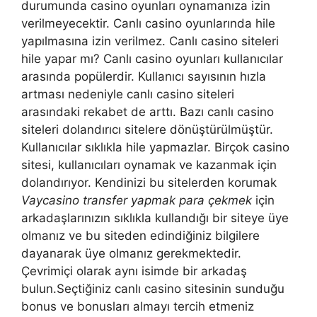
durumunda casino oyunları oynamanıza izin
verilmeyecektir. Canlı casino oyunlarında hile
yapılmasına izin verilmez. Canlı casino siteleri
hile yapar mı? Canlı casino oyunları kullanıcılar
arasında popülerdir. Kullanıcı sayısının hızla
artması nedeniyle canlı casino siteleri
arasındaki rekabet de arttı. Bazı canlı casino
siteleri dolandırıcı sitelere dönüştürülmüştür.
Kullanıcılar sıklıkla hile yapmazlar. Birçok casino
sitesi, kullanıcıları oynamak ve kazanmak için
dolandırıyor. Kendinizi bu sitelerden korumak
Vaycasino transfer yapmak para çekmek
için
arkadaşlarınızın sıklıkla kullandığı bir siteye üye
olmanız ve bu siteden edindiğiniz bilgilere
dayanarak üye olmanız gerekmektedir.
Çevrimiçi olarak aynı isimde bir arkadaş
bulun.Seçtiğiniz canlı casino sitesinin sunduğu
bonus ve bonusları almayı tercih etmeniz