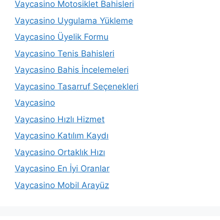
Vaycasino Motosiklet Bahisleri
Vaycasino Uygulama Yükleme
Vaycasino Üyelik Formu
Vaycasino Tenis Bahisleri
Vaycasino Bahis İncelemeleri
Vaycasino Tasarruf Seçenekleri
Vaycasino
Vaycasino Hızlı Hizmet
Vaycasino Katılım Kaydı
Vaycasino Ortaklık Hızı
Vaycasino En İyi Oranlar
Vaycasino Mobil Arayüz