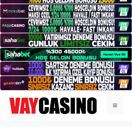
İçeriğe
atla
Menü