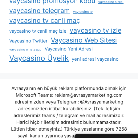
vaycasino promosyon kodu
vaycasino sitesi
vaycasino telegram
vaycasino tv
vaycasino tv canli maç
vaycasino tv izle
vaycasino tv canli maç izle
Vaycasino Web Sitesi
Vaycasino Twitter
Vaycasino Yeni Adresi
vaycasino whatsapp
Vaycasino Üyelik
yeni adresi vaycasino
Avrasya'nın en büyük reklam platformunda olmak için
Microsoft Teams:
reklam@avrasyamarketing.com
adresimizden veya Telegram: @Avrasyamarketing
adresimizden irtibat kurabilirsiniz. (Tek iletişim
adreslerimiz teams / telegram ve mail adresimizdir.
Harici hiçbir iletişim adresimiz bulunmamaktadır.
Lütfen itibar etmeyiniz.) Türkiye yasalarına göre 7258
sayılı kanun uyarınca yasa dışı bahis oynamanın