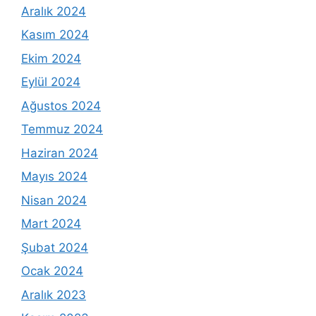
Aralık 2024
Kasım 2024
Ekim 2024
Eylül 2024
Ağustos 2024
Temmuz 2024
Haziran 2024
Mayıs 2024
Nisan 2024
Mart 2024
Şubat 2024
Ocak 2024
Aralık 2023