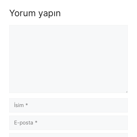
Yorum yapın
Yorum
İsim
E-
posta
İnternet