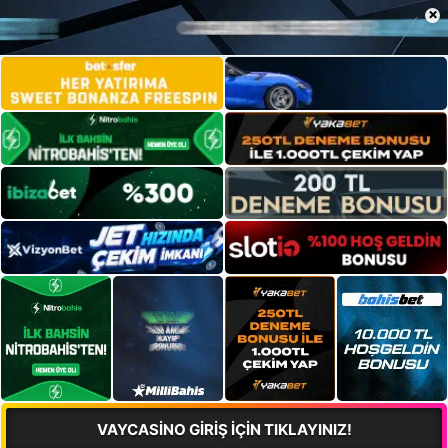
×
VAYCASİNO GİRİŞ İÇİN TIKLAYINIZ!