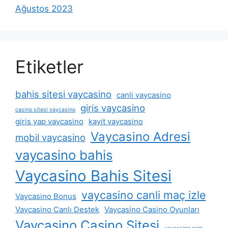
Ağustos 2023
Etiketler
bahis sitesi vaycasino
canli vaycasino
giris vaycasino
casino sitesi vaycasino
giris yap vaycasino
kayit vaycasino
Vaycasino Adresi
mobil vaycasino
vaycasino bahis
Vaycasino Bahis Sitesi
vaycasino canli maç izle
Vaycasino Bonus
Vaycasino Canlı Destek
Vaycasino Casino Oyunları
Vaycasino Casino Sitesi