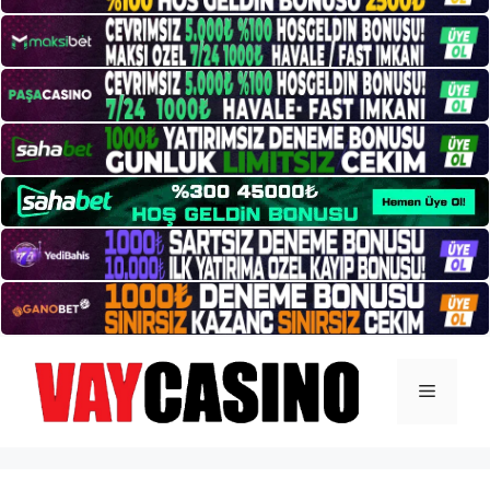
İçeriğe
atla
Menü