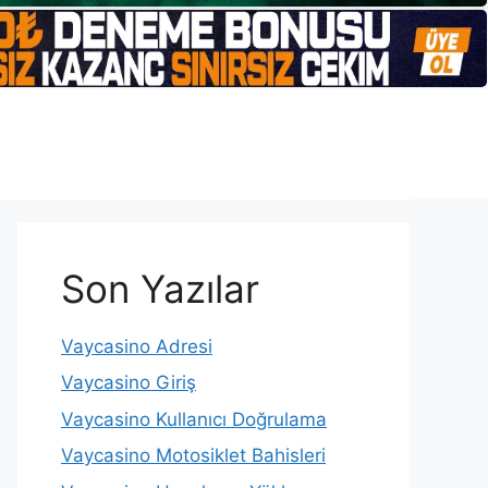
Son Yazılar
Vaycasino Adresi
Vaycasino Giriş
Vaycasino Kullanıcı Doğrulama
Vaycasino Motosiklet Bahisleri