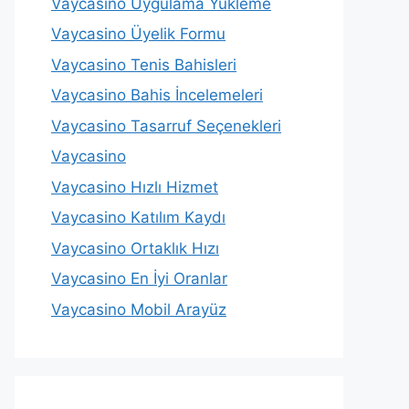
Vaycasino Uygulama Yükleme
Vaycasino Üyelik Formu
Vaycasino Tenis Bahisleri
Vaycasino Bahis İncelemeleri
Vaycasino Tasarruf Seçenekleri
Vaycasino
Vaycasino Hızlı Hizmet
Vaycasino Katılım Kaydı
Vaycasino Ortaklık Hızı
Vaycasino En İyi Oranlar
Vaycasino Mobil Arayüz