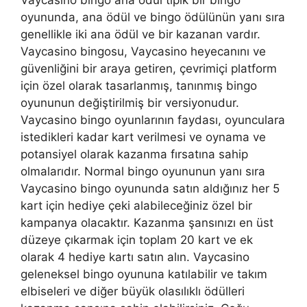
oyununda, ana ödül ve bingo ödülünün yanı sıra
genellikle iki ana ödül ve bir kazanan vardır.
Vaycasino bingosu, Vaycasino heyecanını ve
güvenliğini bir araya getiren, çevrimiçi platform
için özel olarak tasarlanmış, tanınmış bingo
oyununun değiştirilmiş bir versiyonudur.
Vaycasino bingo oyunlarının faydası, oyunculara
istedikleri kadar kart verilmesi ve oynama ve
potansiyel olarak kazanma fırsatına sahip
olmalarıdır. Normal bingo oyununun yanı sıra
Vaycasino bingo oyununda satın aldığınız her 5
kart için hediye çeki alabileceğiniz özel bir
kampanya olacaktır. Kazanma şansınızı en üst
düzeye çıkarmak için toplam 20 kart ve ek
olarak 4 hediye kartı satın alın. Vaycasino
geleneksel bingo oyununa katılabilir ve takım
elbiseleri ve diğer büyük olasılıklı ödülleri