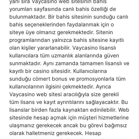
yanı sıra Vaycasino web sitesinin bahis
yorumları sayfasında canlı bahis özelliği de
bulunmaktadır. Bir bahis sitesinin sunduğu canlı
bahis seçeneklerinden faydalanmak için o
siteye üye olmanız gerekmektedir. Sitenin
programlarından yalnızca bahis sitesine kayıtlı
olan kişiler yararlanabilir. Vaycasino lisanslı
kullanıcılara tüm uzmanlık alanlarında güven
sunmaktadır. Aynı zamanda tamamen lisanslı ve
kayıtlı bir casino sitesidir. Kullanıcılarına
sunduğu cömert bonus ve promosyonlarla tüm
kullanıcılarının ilgisini çekmektedir. Ayrıca
Vaycasino web sitesi aracılığıyla size gerekli
tüm lisans ve kayıt ayrıntılarını sağlayacaktır. Bu
lisanslar birden fazla kaynaktan edinilebilir. Web
sitesinde hesap açmak için müşteri hizmetlerine
ulaşmanız gerekecek ancak bu görevi bağımsız
olarak halletmeniz gerekecek. Hesap