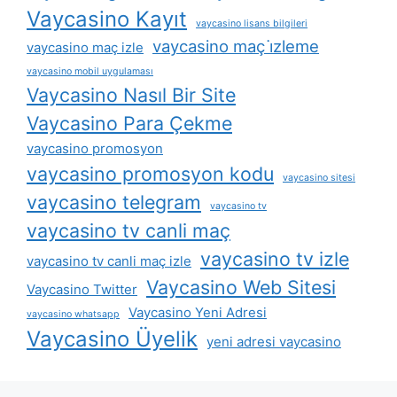
Vaycasino Kayıt
vaycasino lisans bilgileri
vaycasino maç i̇zleme
vaycasino maç izle
vaycasino mobil uygulaması
Vaycasino Nasıl Bir Site
Vaycasino Para Çekme
vaycasino promosyon
vaycasino promosyon kodu
vaycasino sitesi
vaycasino telegram
vaycasino tv
vaycasino tv canli maç
vaycasino tv izle
vaycasino tv canli maç izle
Vaycasino Web Sitesi
Vaycasino Twitter
Vaycasino Yeni Adresi
vaycasino whatsapp
Vaycasino Üyelik
yeni adresi vaycasino