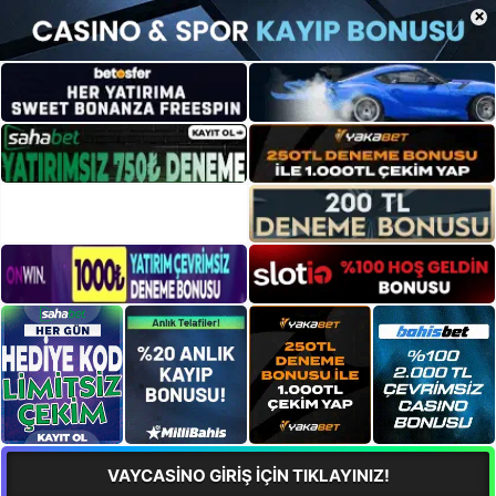
×
VAYCASİNO GİRİŞ İÇİN TIKLAYINIZ!