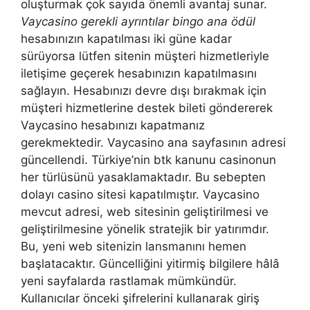
oluşturmak çok sayıda önemli avantaj sunar.
Vaycasino gerekli ayrıntılar bingo ana ödül
hesabınızın kapatılması iki güne kadar
sürüyorsa lütfen sitenin müşteri hizmetleriyle
iletişime geçerek hesabınızın kapatılmasını
sağlayın. Hesabınızı devre dışı bırakmak için
müşteri hizmetlerine destek bileti göndererek
Vaycasino hesabınızı kapatmanız
gerekmektedir. Vaycasino ana sayfasının adresi
güncellendi. Türkiye’nin btk kanunu casinonun
her türlüsünü yasaklamaktadır. Bu sebepten
dolayı casino sitesi kapatılmıştır. Vaycasino
mevcut adresi, web sitesinin geliştirilmesi ve
geliştirilmesine yönelik stratejik bir yatırımdır.
Bu, yeni web sitenizin lansmanını hemen
başlatacaktır. Güncelliğini yitirmiş bilgilere hâlâ
yeni sayfalarda rastlamak mümkündür.
Kullanıcılar önceki şifrelerini kullanarak giriş