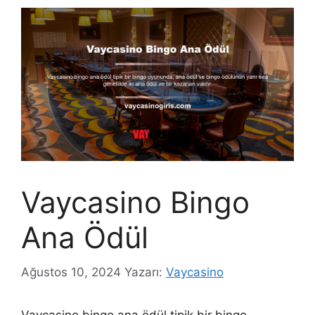
Vaycasino Bingo
Ana Ödül
Ağustos 10, 2024
Yazarı:
Vaycasino
Vaycasino bingo ana ödül tipik bir bingo