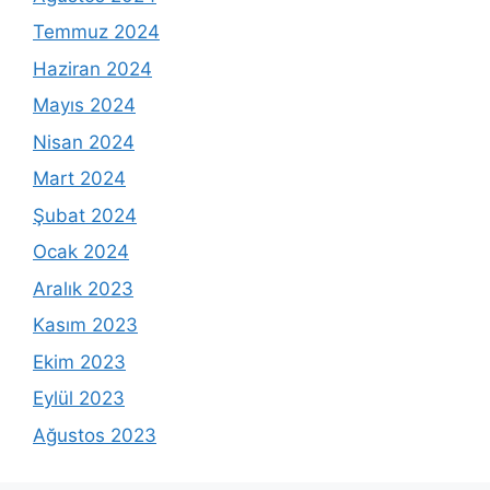
Temmuz 2024
Haziran 2024
Mayıs 2024
Nisan 2024
Mart 2024
Şubat 2024
Ocak 2024
Aralık 2023
Kasım 2023
Ekim 2023
Eylül 2023
Ağustos 2023