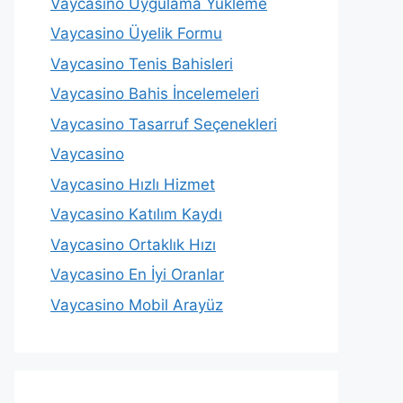
Vaycasino Uygulama Yükleme
Vaycasino Üyelik Formu
Vaycasino Tenis Bahisleri
Vaycasino Bahis İncelemeleri
Vaycasino Tasarruf Seçenekleri
Vaycasino
Vaycasino Hızlı Hizmet
Vaycasino Katılım Kaydı
Vaycasino Ortaklık Hızı
Vaycasino En İyi Oranlar
Vaycasino Mobil Arayüz