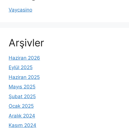
Vaycasino
Arşivler
Haziran 2026
Eylül 2025
Haziran 2025
Mayıs 2025
Şubat 2025
Ocak 2025
Aralık 2024
Kasım 2024