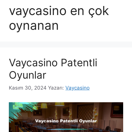
vaycasino en çok
oynanan
Vaycasino Patentli
Oyunlar
Kasım 30, 2024
Yazarı:
Vaycasino