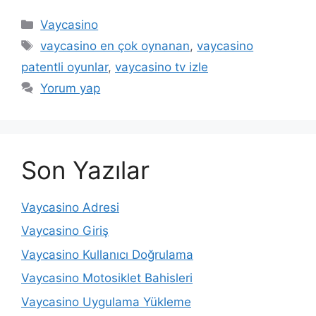
Kategoriler
Vaycasino
Etiketler
vaycasino en çok oynanan
,
vaycasino
patentli oyunlar
,
vaycasino tv izle
Yorum yap
Son Yazılar
Vaycasino Adresi
Vaycasino Giriş
Vaycasino Kullanıcı Doğrulama
Vaycasino Motosiklet Bahisleri
Vaycasino Uygulama Yükleme