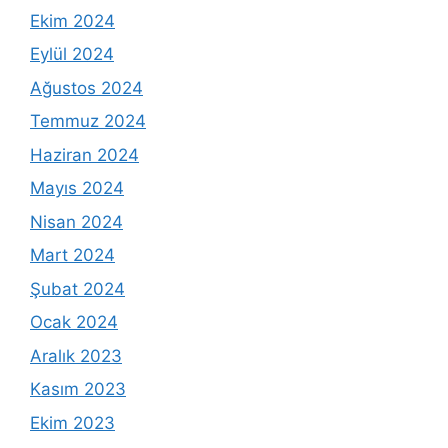
Ekim 2024
Eylül 2024
Ağustos 2024
Temmuz 2024
Haziran 2024
Mayıs 2024
Nisan 2024
Mart 2024
Şubat 2024
Ocak 2024
Aralık 2023
Kasım 2023
Ekim 2023