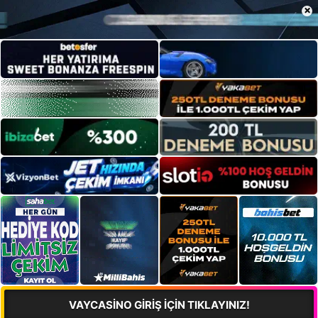
×
VAYCASİNO GİRİŞ İÇİN TIKLAYINIZ!