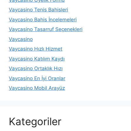
Vaycasino Tenis Bahisleri
Vaycasino Bahis İncelemeleri
Vaycasino Tasarruf Seçenekleri
Vaycasino
Vaycasino Hızlı Hizmet
Vaycasino Katılım Kaydı
Vaycasino Ortaklık Hızı
Vaycasino En İyi Oranlar
Vaycasino Mobil Arayüz
Kategoriler