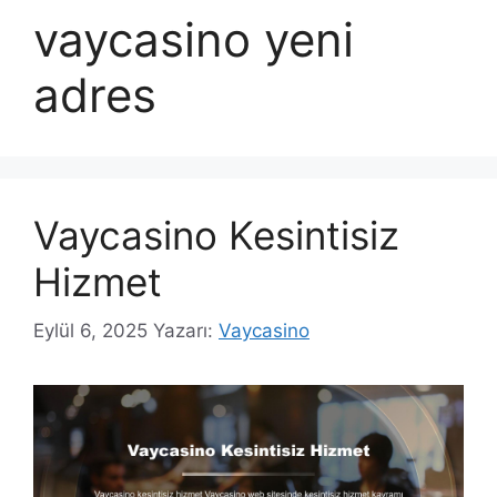
vaycasino yeni
adres
Vaycasino Kesintisiz
Hizmet
Eylül 6, 2025
Yazarı:
Vaycasino