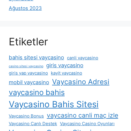
Ağustos 2023
Etiketler
bahis sitesi vaycasino
canli vaycasino
giris vaycasino
casino sitesi vaycasino
giris yap vaycasino
kayit vaycasino
Vaycasino Adresi
mobil vaycasino
vaycasino bahis
Vaycasino Bahis Sitesi
vaycasino canli maç izle
Vaycasino Bonus
Vaycasino Canlı Destek
Vaycasino Casino Oyunları