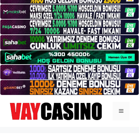
İçeriğe
atla
Menü