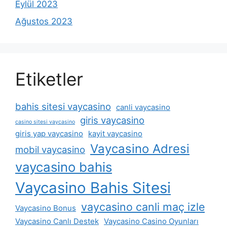
Eylül 2023
Ağustos 2023
Etiketler
bahis sitesi vaycasino
canli vaycasino
giris vaycasino
casino sitesi vaycasino
giris yap vaycasino
kayit vaycasino
Vaycasino Adresi
mobil vaycasino
vaycasino bahis
Vaycasino Bahis Sitesi
vaycasino canli maç izle
Vaycasino Bonus
Vaycasino Canlı Destek
Vaycasino Casino Oyunları