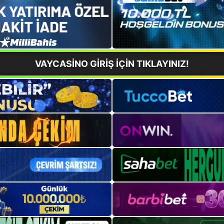
VAYCASİNO GİRİŞ İÇİN TIKLAYINIZ!