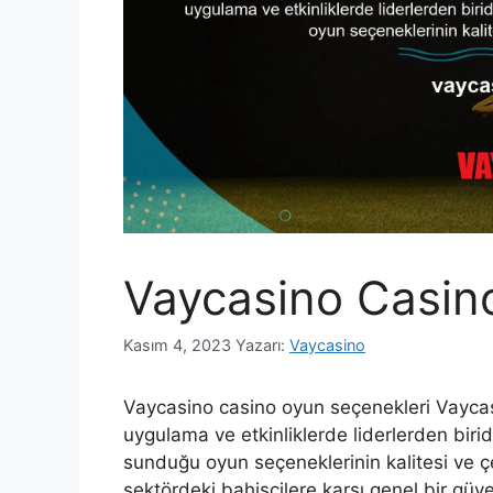
Vaycasino Casin
Kasım 4, 2023
Yazarı:
Vaycasino
Vaycasino casino oyun seçenekleri Vaycasi
uygulama ve etkinliklerde liderlerden bir
sunduğu oyun seçeneklerinin kalitesi ve çeş
sektördeki bahisçilere karşı genel bir güv