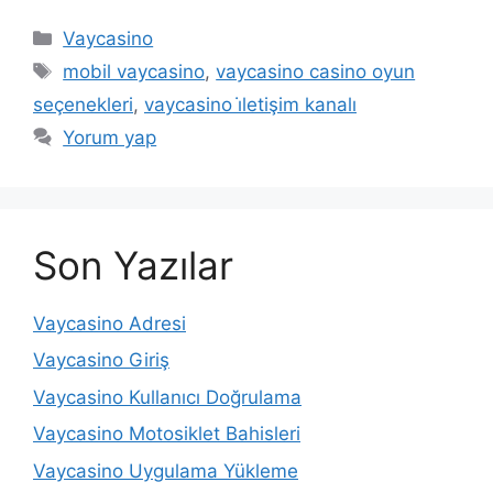
Kategoriler
Vaycasino
Etiketler
mobil vaycasino
,
vaycasino casino oyun
seçenekleri
,
vaycasino i̇letişim kanalı
Yorum yap
Son Yazılar
Vaycasino Adresi
Vaycasino Giriş
Vaycasino Kullanıcı Doğrulama
Vaycasino Motosiklet Bahisleri
Vaycasino Uygulama Yükleme