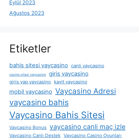
Eylül 2023
Ağustos 2023
Etiketler
bahis sitesi vaycasino
canli vaycasino
giris vaycasino
casino sitesi vaycasino
giris yap vaycasino
kayit vaycasino
Vaycasino Adresi
mobil vaycasino
vaycasino bahis
Vaycasino Bahis Sitesi
vaycasino canli maç izle
Vaycasino Bonus
Vaycasino Canlı Destek
Vaycasino Casino Oyunları