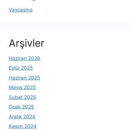
Vaycasino
Arşivler
Haziran 2026
Eylül 2025
Haziran 2025
Mayıs 2025
Şubat 2025
Ocak 2025
Aralık 2024
Kasım 2024