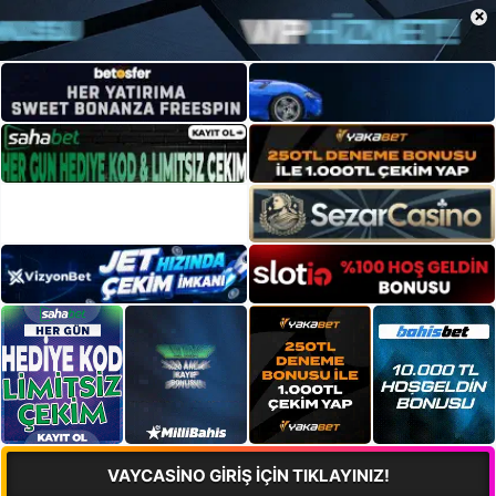
×
VAYCASİNO GİRİŞ İÇİN TIKLAYINIZ!