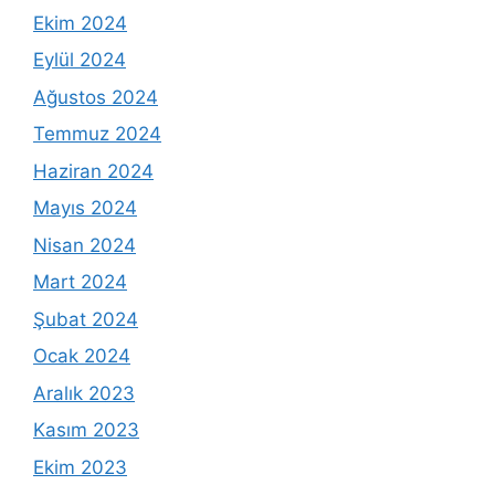
Ekim 2024
Eylül 2024
Ağustos 2024
Temmuz 2024
Haziran 2024
Mayıs 2024
Nisan 2024
Mart 2024
Şubat 2024
Ocak 2024
Aralık 2023
Kasım 2023
Ekim 2023