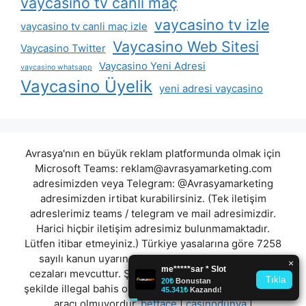
vaycasino tv canli maç
vaycasino tv izle
vaycasino tv canli maç izle
Vaycasino Web Sitesi
Vaycasino Twitter
Vaycasino Yeni Adresi
vaycasino whatsapp
Vaycasino Üyelik
yeni adresi vaycasino
Avrasya'nın en büyük reklam platformunda olmak için
Microsoft Teams:
reklam@avrasyamarketing.com
adresimizden veya Telegram: @Avrasyamarketing
adresimizden irtibat kurabilirsiniz. (Tek iletişim
adreslerimiz teams / telegram ve mail adresimizdir.
Harici hiçbir iletişim adresimiz bulunmamaktadır.
Lütfen itibar etmeyiniz.) Türkiye yasalarına göre 7258
sayılı kanun uyarınca yasa dışı bahis oynamanın
cezaları mevcuttur. Şu an bulunduğunuz site hiç bir
şekilde illegal bahis oyunları oynatmıyor ve oynamaya
aracı olmuyordur.
betface
|
casinodünya
|