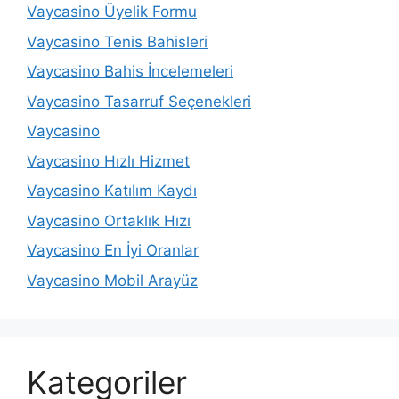
Vaycasino Üyelik Formu
Vaycasino Tenis Bahisleri
Vaycasino Bahis İncelemeleri
Vaycasino Tasarruf Seçenekleri
Vaycasino
Vaycasino Hızlı Hizmet
Vaycasino Katılım Kaydı
Vaycasino Ortaklık Hızı
Vaycasino En İyi Oranlar
Vaycasino Mobil Arayüz
Kategoriler