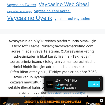
Vaycasino Web Sitesi
Vaycasino Twitter
Vaycasino Yeni Adresi
vaycasino whatsapp
Vaycasino Üyelik
yeni adresi vaycasino
Avrasya'nın en büyük reklam platformunda olmak için
Microsoft Teams:
reklam@avrasyamarketing.com
adresimizden veya Telegram: @Avrasyamarketing
adresimizden irtibat kurabilirsiniz. (Tek iletişim
adreslerimiz teams / telegram ve mail adresimizdir.
Harici hiçbir iletişim adresimiz bulunmamaktadır.
Lütfen itibar etmeyiniz.) Türkiye yasalarına göre 7258
sayılı kanun uyarınca yasa dışı bahis oynamanın
cezaları mevcuttur. Şu an bulunduğunuz site hiç bir
şekilde illegal bahis oyunları oynatmıyor ve oynamaya
aracı olmuyordur.
betface
|
casinodünya
|
royalgardenbet
|
favoribahis
|
betsalvador
|
×
betmaradona
|
kazananbahis
|
lexuscasino