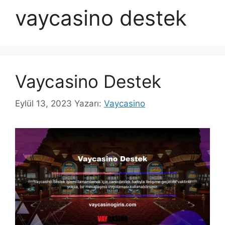
vaycasino destek
Vaycasino Destek
Eylül 13, 2023
Yazarı:
Vaycasino