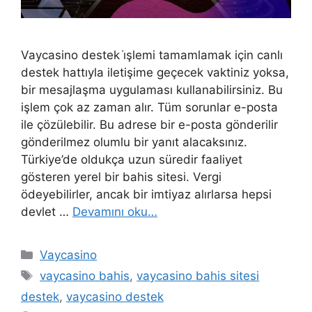
Vaycasino destek i̇şlemi tamamlamak için canlı
destek hattıyla iletişime geçecek vaktiniz yoksa,
bir mesajlaşma uygulaması kullanabilirsiniz. Bu
işlem çok az zaman alır. Tüm sorunlar e-posta
ile çözülebilir. Bu adrese bir e-posta gönderilir
gönderilmez olumlu bir yanıt alacaksınız.
Türkiye’de oldukça uzun süredir faaliyet
gösteren yerel bir bahis sitesi. Vergi
ödeyebilirler, ancak bir imtiyaz alırlarsa hepsi
devlet …
Devamını oku…
Kategoriler
Vaycasino
Etiketler
vaycasino bahis
,
vaycasino bahis sitesi
destek
,
vaycasino destek