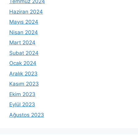
Temmuz 2024
Haziran 2024
Mayıs 2024
Nisan 2024
Mart 2024
Şubat 2024
Ocak 2024
Aralık 2023
Kasım 2023
Ekim 2023
Eylül 2023
Ağustos 2023