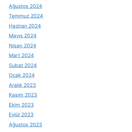
Ağustos 2024
Temmuz 2024
Haziran 2024
Mayıs 2024
Nisan 2024
Mart 2024
Şubat 2024
Ocak 2024
Aralık 2023
Kasım 2023
Ekim 2023
Eylül 2023
Ağustos 2023