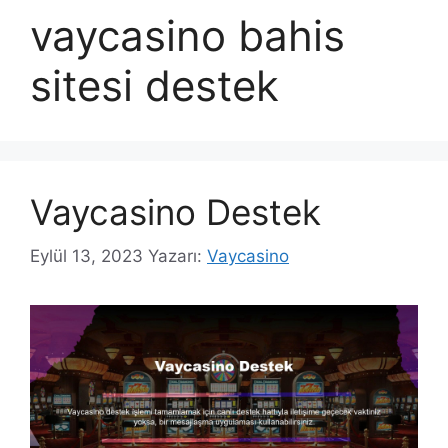
vaycasino bahis
sitesi destek
Vaycasino Destek
Eylül 13, 2023
Yazarı:
Vaycasino