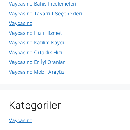
Vaycasino Bahis İncelemeleri
Vaycasino Tasarruf Seçenekleri
Vaycasino
Vaycasino Hızlı Hizmet
Vaycasino Katılım Kaydı
Vaycasino Ortaklık Hızı
Vaycasino En İyi Oranlar
Vaycasino Mobil Arayüz
Kategoriler
Vaycasino