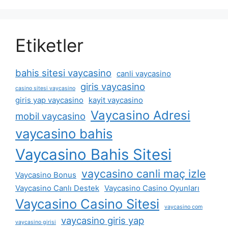
Etiketler
bahis sitesi vaycasino
canli vaycasino
giris vaycasino
casino sitesi vaycasino
giris yap vaycasino
kayit vaycasino
Vaycasino Adresi
mobil vaycasino
vaycasino bahis
Vaycasino Bahis Sitesi
vaycasino canli maç izle
Vaycasino Bonus
Vaycasino Canlı Destek
Vaycasino Casino Oyunları
Vaycasino Casino Sitesi
vaycasino com
vaycasino giris yap
vaycasino girisi