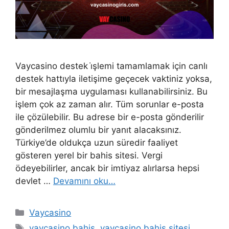
Vaycasino destek i̇şlemi tamamlamak için canlı
destek hattıyla iletişime geçecek vaktiniz yoksa,
bir mesajlaşma uygulaması kullanabilirsiniz. Bu
işlem çok az zaman alır. Tüm sorunlar e-posta
ile çözülebilir. Bu adrese bir e-posta gönderilir
gönderilmez olumlu bir yanıt alacaksınız.
Türkiye’de oldukça uzun süredir faaliyet
gösteren yerel bir bahis sitesi. Vergi
ödeyebilirler, ancak bir imtiyaz alırlarsa hepsi
devlet …
Devamını oku…
Kategoriler
Vaycasino
Etiketler
vaycasino bahis
,
vaycasino bahis sitesi