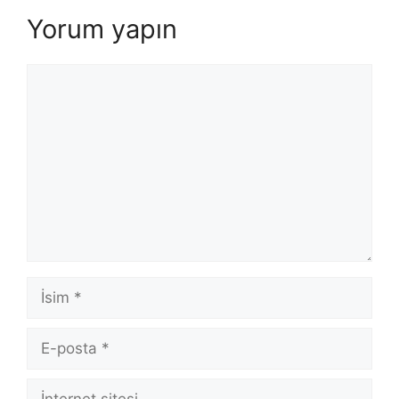
Yorum yapın
Yorum
İsim
E-
posta
İnternet