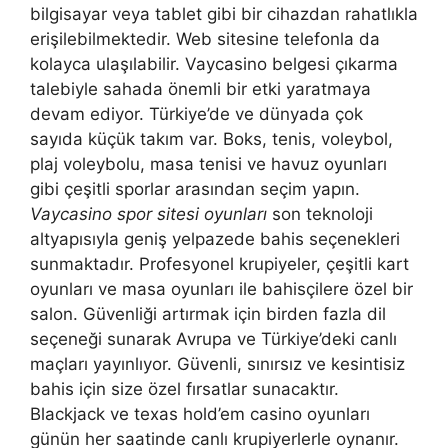
bilgisayar veya tablet gibi bir cihazdan rahatlıkla
erişilebilmektedir. Web sitesine telefonla da
kolayca ulaşılabilir. Vaycasino belgesi çıkarma
talebiyle sahada önemli bir etki yaratmaya
devam ediyor. Türkiye’de ve dünyada çok
sayıda küçük takım var. Boks, tenis, voleybol,
plaj voleybolu, masa tenisi ve havuz oyunları
gibi çeşitli sporlar arasından seçim yapın.
Vaycasino spor sitesi oyunları
son teknoloji
altyapısıyla geniş yelpazede bahis seçenekleri
sunmaktadır. Profesyonel krupiyeler, çeşitli kart
oyunları ve masa oyunları ile bahisçilere özel bir
salon. Güvenliği artırmak için birden fazla dil
seçeneği sunarak Avrupa ve Türkiye’deki canlı
maçları yayınlıyor. Güvenli, sınırsız ve kesintisiz
bahis için size özel fırsatlar sunacaktır.
Blackjack ve texas hold’em casino oyunları
günün her saatinde canlı krupiyerlerle oynanır.