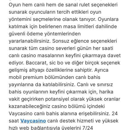
Oyun hem canlı hem de sanal rulet seçenekleri
sunarak oyuncuların tercih ettikleri oyun
yöntemini seçmelerine olanak tanıyor. Oyunlara
katılmak için belirlenen masa limitleri dahilinde
güvenli ödeme yöntemlerinden
yararlanabilirsiniz. Sonsuz eğlence seçenekleri
sunarak tüm casino severleri günün her saati
canlı casino masalarının keyfini çıkarmaya davet
ediyor. Baccarat, sic bo ve diğer birçok seçenek
gelişmiş altyapı özelliklerine sahiptir. Ayrıca
mobil premium bölümünden canlı bahis
yayınlarına da katılabilirsiniz. Canlı ve sınırsız
bahis oyunlarının keyfini çıkarmak için, harika
vakit geçirirken potansiyel olarak yüksek oranlar
kazanabileceğiniz casino bölümü içindeki
Vaycasino canlı bahis alanına erişebilirsiniz. 24
saat
Vaycasino
canlı destek hizmeti ve yüksek
hızlı web bağlantısıyla üyelerini 7/24