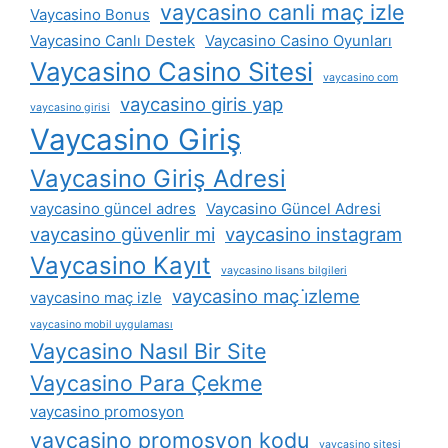
vaycasino canli maç izle
Vaycasino Bonus
Vaycasino Canlı Destek
Vaycasino Casino Oyunları
Vaycasino Casino Sitesi
vaycasino com
vaycasino giris yap
vaycasino girisi
Vaycasino Giriş
Vaycasino Giriş Adresi
vaycasino güncel adres
Vaycasino Güncel Adresi
vaycasino güvenlir mi
vaycasino instagram
Vaycasino Kayıt
vaycasino lisans bilgileri
vaycasino maç i̇zleme
vaycasino maç izle
vaycasino mobil uygulaması
Vaycasino Nasıl Bir Site
Vaycasino Para Çekme
vaycasino promosyon
vaycasino promosyon kodu
vaycasino sitesi