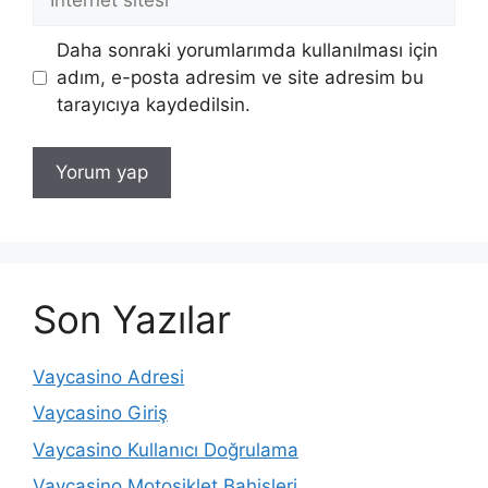
sitesi
Daha sonraki yorumlarımda kullanılması için
adım, e-posta adresim ve site adresim bu
tarayıcıya kaydedilsin.
Son Yazılar
Vaycasino Adresi
Vaycasino Giriş
Vaycasino Kullanıcı Doğrulama
Vaycasino Motosiklet Bahisleri