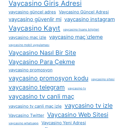
Vaycasino Giriş Adresi
vaycasino güncel adres
Vaycasino Güncel Adresi
vaycasino güvenlir mi
vaycasino instagram
Vaycasino Kayıt
vaycasino lisans bilgileri
vaycasino maç i̇zleme
vaycasino maç izle
vaycasino mobil uygulaması
Vaycasino Nasıl Bir Site
Vaycasino Para Çekme
vaycasino promosyon
vaycasino promosyon kodu
vaycasino sitesi
vaycasino telegram
vaycasino tv
vaycasino tv canli maç
vaycasino tv izle
vaycasino tv canli maç izle
Vaycasino Web Sitesi
Vaycasino Twitter
Vaycasino Yeni Adresi
vaycasino whatsapp