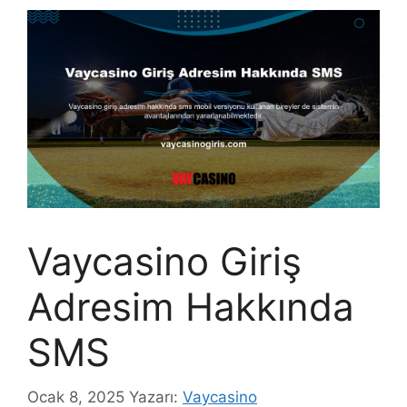
Vaycasino Giriş
Adresim Hakkında
SMS
Ocak 8, 2025
Yazarı:
Vaycasino