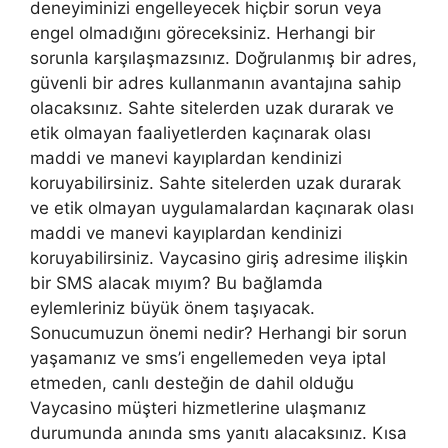
deneyiminizi engelleyecek hiçbir sorun veya
engel olmadığını göreceksiniz. Herhangi bir
sorunla karşılaşmazsınız. Doğrulanmış bir adres,
güvenli bir adres kullanmanın avantajına sahip
olacaksınız. Sahte sitelerden uzak durarak ve
etik olmayan faaliyetlerden kaçınarak olası
maddi ve manevi kayıplardan kendinizi
koruyabilirsiniz. Sahte sitelerden uzak durarak
ve etik olmayan uygulamalardan kaçınarak olası
maddi ve manevi kayıplardan kendinizi
koruyabilirsiniz. Vaycasino giriş adresime ilişkin
bir SMS alacak mıyım? Bu bağlamda
eylemleriniz büyük önem taşıyacak.
Sonucumuzun önemi nedir? Herhangi bir sorun
yaşamanız ve sms’i engellemeden veya iptal
etmeden, canlı desteğin de dahil olduğu
Vaycasino müşteri hizmetlerine ulaşmanız
durumunda anında sms yanıtı alacaksınız. Kısa