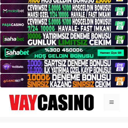
İçeriğe
atla
Menü