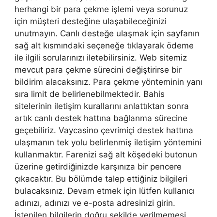
herhangi bir para çekme işlemi veya sorunuz
için müşteri desteğine ulaşabileceğinizi
unutmayın. Canlı desteğe ulaşmak için sayfanın
sağ alt kısmındaki seçeneğe tıklayarak ödeme
ile ilgili sorularınızı iletebilirsiniz. Web sitemiz
mevcut para çekme sürecini değiştirirse bir
bildirim alacaksınız. Para çekme yönteminin yanı
sıra limit de belirlenebilmektedir. Bahis
sitelerinin iletişim kurallarını anlattıktan sonra
artık canlı destek hattına bağlanma sürecine
geçebiliriz. Vaycasino çevrimiçi destek hattına
ulaşmanın tek yolu belirlenmiş iletişim yöntemini
kullanmaktır. Farenizi sağ alt köşedeki butonun
üzerine getirdiğinizde karşınıza bir pencere
çıkacaktır. Bu bölümde talep ettiğiniz bilgileri
bulacaksınız. Devam etmek için lütfen kullanıcı
adınızı, adınızı ve e-posta adresinizi girin.
İstenilen bilgilerin doğru şekilde verilmemesi