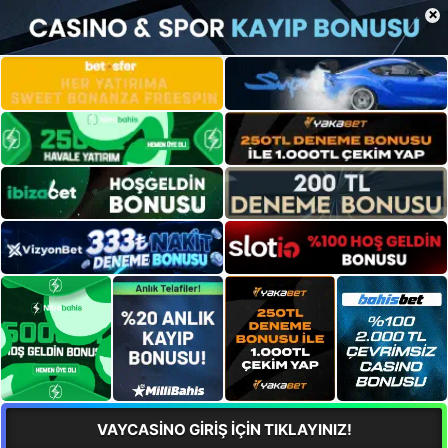
×
VAYCASİNO GİRİŞ İÇİN TIKLAYINIZ!