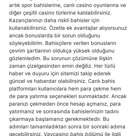
artık spor bahislerine, canlı casino oyunlarına ve
diğer çeşitli casino türlerine katılabilirsiniz.
Kazançlarınızı daha riskli bahisler için
kullanabilirsiniz. Özetle ek avantajlar alıyorsunuz
ancak bonuslarda bir sorun olduğunu
söyleyebilirim. Bahisçilere verilen bonusların
çevrim şartlarının oldukça yüksek olduğunu
gözlemledim. Bu sorunun çözümüne ilişkin
zaman çizelgesinden emin değiliz. Her türlü
haber ve duyuru için sitemizi takip ederek
güncel ve haberdar olabilirsiniz. Canlı bahis
platformları kullanıcılara hem para çekme hem
de para yatırma seçenekleri sunmaktadır. Ancak
paranızı çekmeden önce hesap açmanız, para
yatırmanız ve sonrasında bahislerinizin tadını
çıkarmaya başlamanız gerekmektedir. Bu
adımları tamamladıktan sonra bir sonraki adıma
geçebilirsiniz.
Vaycasino bahis bölümü
ile ilgili