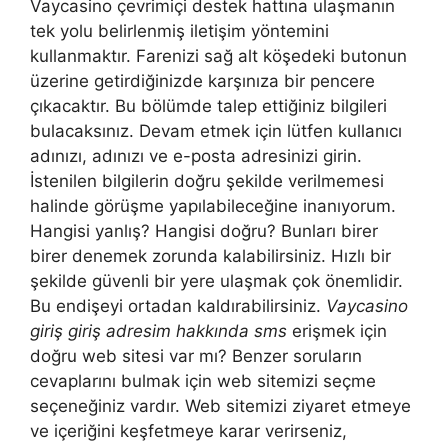
Vaycasino çevrimiçi destek hattına ulaşmanın
tek yolu belirlenmiş iletişim yöntemini
kullanmaktır. Farenizi sağ alt köşedeki butonun
üzerine getirdiğinizde karşınıza bir pencere
çıkacaktır. Bu bölümde talep ettiğiniz bilgileri
bulacaksınız. Devam etmek için lütfen kullanıcı
adınızı, adınızı ve e-posta adresinizi girin.
İstenilen bilgilerin doğru şekilde verilmemesi
halinde görüşme yapılabileceğine inanıyorum.
Hangisi yanlış? Hangisi doğru? Bunları birer
birer denemek zorunda kalabilirsiniz. Hızlı bir
şekilde güvenli bir yere ulaşmak çok önemlidir.
Bu endişeyi ortadan kaldırabilirsiniz.
Vaycasino
giriş giriş adresim hakkında sms
erişmek için
doğru web sitesi var mı? Benzer soruların
cevaplarını bulmak için web sitemizi seçme
seçeneğiniz vardır. Web sitemizi ziyaret etmeye
ve içeriğini keşfetmeye karar verirseniz,