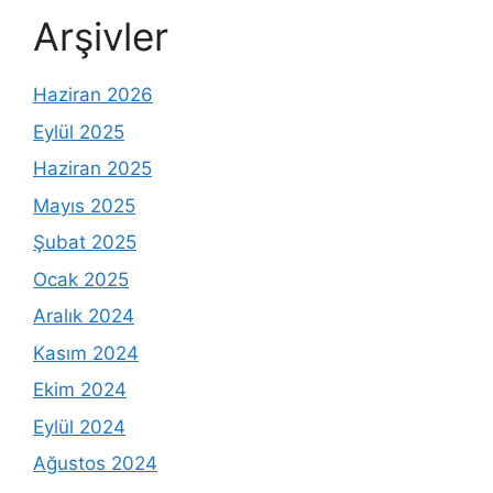
Arşivler
Haziran 2026
Eylül 2025
Haziran 2025
Mayıs 2025
Şubat 2025
Ocak 2025
Aralık 2024
Kasım 2024
Ekim 2024
Eylül 2024
Ağustos 2024