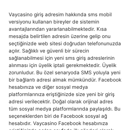
Vaycasino giriş adresim hakkında sms mobil
versiyonu kullanan bireyler de sistemin
avantajlarından yararlanabilmektedir. Kısa
mesajda belirtilen adresin üzerine gelip onu
seçtiğinizde web sitesi doğrudan telefonunuzda
açılır. Sağlıklı ve güvenli bir sürecin
sağlanabilmesi için yeni sms giriş adreslerinin
alınması için üyelik iptali gerekmektedir. Üyelik
zorunludur. Bu özel senaryoda SMS yoluyla yeni
bir bağlantı adresi almak mümkündür. Facebook
hesabınıza ve diğer sosyal medya
platformlarınıza eriştiğinizde size yeni bir giriş
adresi verilecektir. Doğal olarak orijinal adres
tüm sosyal medya platformlarında paylaşıldı. Bu
seçeneklerden biri de Facebook sosyal ağ
hesabıdır. Vaycasino Facebook hesabınıza