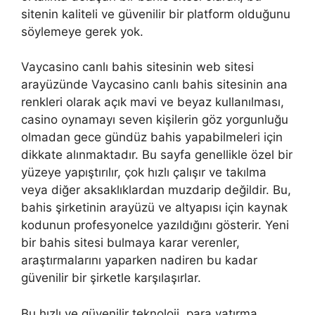
sitenin kaliteli ve güvenilir bir platform olduğunu
söylemeye gerek yok.
Vaycasino canlı bahis sitesinin web sitesi
arayüzünde Vaycasino canlı bahis sitesinin ana
renkleri olarak açık mavi ve beyaz kullanılması,
casino oynamayı seven kişilerin göz yorgunluğu
olmadan gece gündüz bahis yapabilmeleri için
dikkate alınmaktadır. Bu sayfa genellikle özel bir
yüzeye yapıştırılır, çok hızlı çalışır ve takılma
veya diğer aksaklıklardan muzdarip değildir. Bu,
bahis şirketinin arayüzü ve altyapısı için kaynak
kodunun profesyonelce yazıldığını gösterir. Yeni
bir bahis sitesi bulmaya karar verenler,
araştırmalarını yaparken nadiren bu kadar
güvenilir bir şirketle karşılaşırlar.
Bu hızlı ve güvenilir teknoloji, para yatırma