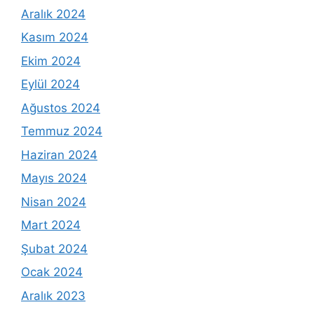
Aralık 2024
Kasım 2024
Ekim 2024
Eylül 2024
Ağustos 2024
Temmuz 2024
Haziran 2024
Mayıs 2024
Nisan 2024
Mart 2024
Şubat 2024
Ocak 2024
Aralık 2023