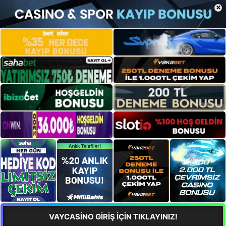
×
VAYCASİNO GİRİŞ İÇİN TIKLAYINIZ!