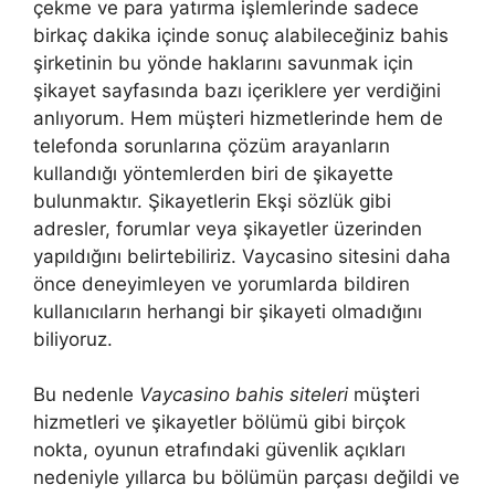
çekme ve para yatırma işlemlerinde sadece
birkaç dakika içinde sonuç alabileceğiniz bahis
şirketinin bu yönde haklarını savunmak için
şikayet sayfasında bazı içeriklere yer verdiğini
anlıyorum. Hem müşteri hizmetlerinde hem de
telefonda sorunlarına çözüm arayanların
kullandığı yöntemlerden biri de şikayette
bulunmaktır. Şikayetlerin Ekşi sözlük gibi
adresler, forumlar veya şikayetler üzerinden
yapıldığını belirtebiliriz. Vaycasino sitesini daha
önce deneyimleyen ve yorumlarda bildiren
kullanıcıların herhangi bir şikayeti olmadığını
biliyoruz.
Bu nedenle
Vaycasino bahis siteleri
müşteri
hizmetleri ve şikayetler bölümü gibi birçok
nokta, oyunun etrafındaki güvenlik açıkları
nedeniyle yıllarca bu bölümün parçası değildi ve