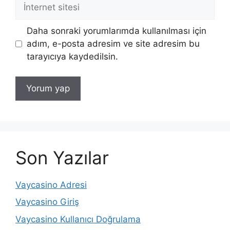
İnternet
sitesi
Daha sonraki yorumlarımda kullanılması için
adım, e-posta adresim ve site adresim bu
tarayıcıya kaydedilsin.
Son Yazılar
Vaycasino Adresi
Vaycasino Giriş
Vaycasino Kullanıcı Doğrulama