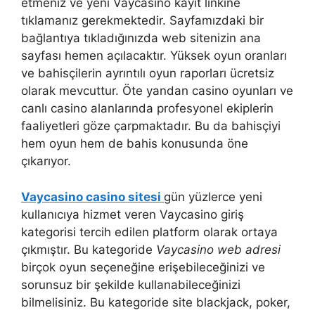
etmeniz ve yeni Vaycasino kayıt linkine
tıklamanız gerekmektedir. Sayfamızdaki bir
bağlantıya tıkladığınızda web sitenizin ana
sayfası hemen açılacaktır. Yüksek oyun oranları
ve bahisçilerin ayrıntılı oyun raporları ücretsiz
olarak mevcuttur. Öte yandan casino oyunları ve
canlı casino alanlarında profesyonel ekiplerin
faaliyetleri göze çarpmaktadır. Bu da bahisçiyi
hem oyun hem de bahis konusunda öne
çıkarıyor.
Vaycasino casino sitesi
gün yüzlerce yeni
kullanıcıya hizmet veren Vaycasino giriş
kategorisi tercih edilen platform olarak ortaya
çıkmıştır. Bu kategoride
Vaycasino web adresi
birçok oyun seçeneğine erişebileceğinizi ve
sorunsuz bir şekilde kullanabileceğinizi
bilmelisiniz. Bu kategoride site blackjack, poker,