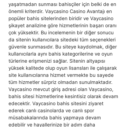
yaşatmadan sunması bahisçiler için belki de en
önemli kriterdir. Vaycasino Casino Avantajı en
popüler bahis sitelerinden biridir ve Vaycasino
şikayet analizine göre hizmetlerinin başarı oranı
çok yüksektir. Bu incelemenin bir diğer sonucu
da sitenin kullanıcılara sitedeki tüm seçenekleri
güvenle sunmasıdır. Bu siteye kaydolmak, diğer
kullanıcılarla aynı bahis kategorilerine ve oyun
türlerine erişmenizi sağlar. Sitenin altyapısı
yüksek kalitede olup oyun lisansları ile çalışarak
site kullanıcılarına hizmet vermekte bu sayede
tüm hizmetler sürpriz olmadan sunulmaktadır.
Vaycasino mevcut giriş adresi olan Vaycasino,
bahis sitesi hizmetlerine kesintisiz olarak devam
edecektir. Vaycasino bahis sitesini ziyaret
ederek canlı casinolarda ve canlı spor
müsabakalarında bahis yapmaya devam
edebilir ve hayallerinize bir adım daha