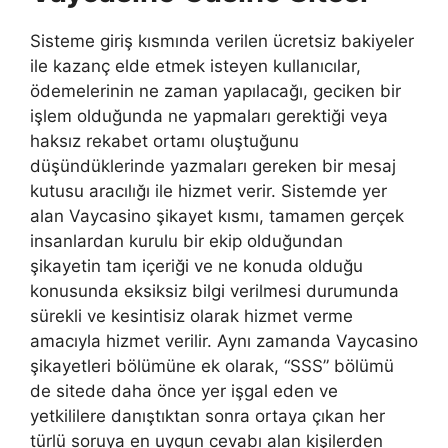
Sisteme giriş kısmında verilen ücretsiz bakiyeler
ile kazanç elde etmek isteyen kullanıcılar,
ödemelerinin ne zaman yapılacağı, geciken bir
işlem olduğunda ne yapmaları gerektiği veya
haksız rekabet ortamı oluştuğunu
düşündüklerinde yazmaları gereken bir mesaj
kutusu aracılığı ile hizmet verir. Sistemde yer
alan Vaycasino şikayet kısmı, tamamen gerçek
insanlardan kurulu bir ekip olduğundan
şikayetin tam içeriği ve ne konuda olduğu
konusunda eksiksiz bilgi verilmesi durumunda
sürekli ve kesintisiz olarak hizmet verme
amacıyla hizmet verilir. Aynı zamanda Vaycasino
şikayetleri bölümüne ek olarak, “SSS” bölümü
de sitede daha önce yer işgal eden ve
yetkililere danıştıktan sonra ortaya çıkan her
türlü soruya en uygun cevabı alan kişilerden