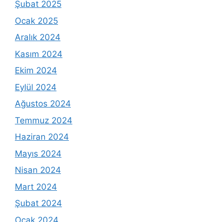
Şubat 2025
Ocak 2025
Aralık 2024
Kasım 2024
Ekim 2024
Eylül 2024
Ağustos 2024
Temmuz 2024
Haziran 2024
Mayıs 2024
Nisan 2024
Mart 2024
Şubat 2024
Ocak 2024