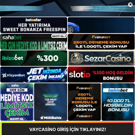
×
VAYCASİNO GİRİŞ İÇİN TIKLAYINIZ!