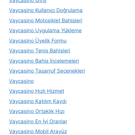
Vaycasino Giriş
Vaycasino Kullanıcı Doğrulama
Vaycasino Motosiklet Bahisleri
Vaycasino Uygulama Yükleme
Vaycasino Üyelik Formu
Vaycasino Tenis Bahisleri
Vaycasino Bahis İncelemeleri
Vaycasino Tasarruf Seçenekleri
Vaycasino
Vaycasino Hızlı Hizmet
Vaycasino Katılım Kaydı
Vaycasino Ortaklık Hızı
Vaycasino En İyi Oranlar
Vaycasino Mobil Arayüz