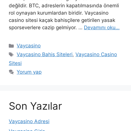
değildir. BTC, adreslerin kapatılmasında önemli
rol oynayan kurumlardan biridir. Vaycasino
casino sitesi kaçak bahisçilere getirilen yasak
sporseverlere cazip gelmiyor. …
Devamını oku…
Kategoriler
Vaycasino
Etiketler
Vaycasino Bahis Siteleri
,
Vaycasino Casino
Sitesi
Yorum yap
Son Yazılar
Vaycasino Adresi