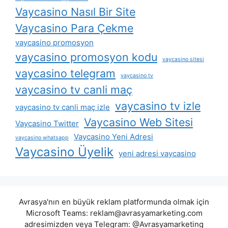
Vaycasino Nasıl Bir Site
Vaycasino Para Çekme
vaycasino promosyon
vaycasino promosyon kodu
vaycasino sitesi
vaycasino telegram
vaycasino tv
vaycasino tv canli maç
vaycasino tv izle
vaycasino tv canli maç izle
Vaycasino Web Sitesi
Vaycasino Twitter
Vaycasino Yeni Adresi
vaycasino whatsapp
Vaycasino Üyelik
yeni adresi vaycasino
Avrasya'nın en büyük reklam platformunda olmak için
Microsoft Teams:
reklam@avrasyamarketing.com
adresimizden veya Telegram: @Avrasyamarketing