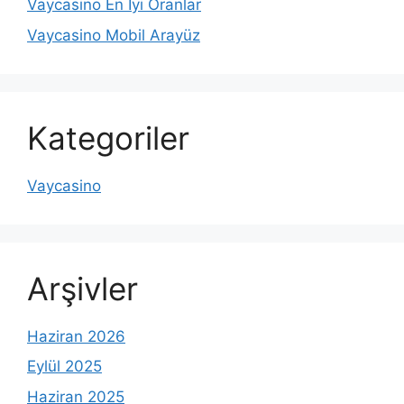
Vaycasino En İyi Oranlar
Vaycasino Mobil Arayüz
Kategoriler
Vaycasino
Arşivler
Haziran 2026
Eylül 2025
Haziran 2025