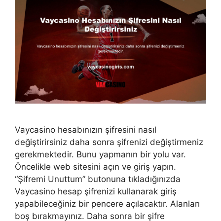
Vaycasino hesabınızın şifresini nasıl
değiştirirsiniz daha sonra şifrenizi değiştirmeniz
gerekmektedir. Bunu yapmanın bir yolu var.
Öncelikle web sitesini açın ve giriş yapın.
“Şifremi Unuttum” butonuna tıkladığınızda
Vaycasino hesap şifrenizi kullanarak giriş
yapabileceğiniz bir pencere açılacaktır. Alanları
boş bırakmayınız. Daha sonra bir şifre