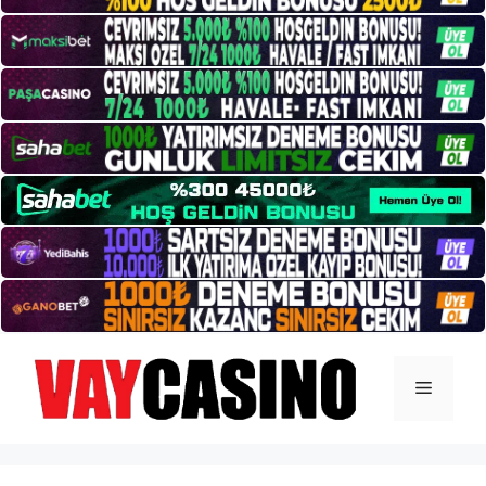
İçeriğe
atla
Menü