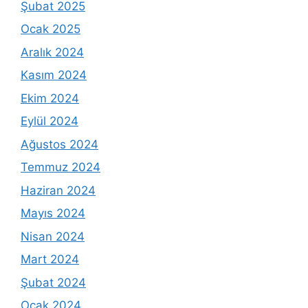
Şubat 2025
Ocak 2025
Aralık 2024
Kasım 2024
Ekim 2024
Eylül 2024
Ağustos 2024
Temmuz 2024
Haziran 2024
Mayıs 2024
Nisan 2024
Mart 2024
Şubat 2024
Ocak 2024