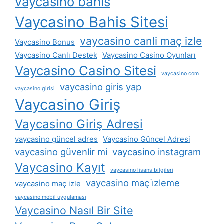
vaycasino bahis
Vaycasino Bahis Sitesi
vaycasino canli maç izle
Vaycasino Bonus
Vaycasino Canlı Destek
Vaycasino Casino Oyunları
Vaycasino Casino Sitesi
vaycasino com
vaycasino giris yap
vaycasino girisi
Vaycasino Giriş
Vaycasino Giriş Adresi
vaycasino güncel adres
Vaycasino Güncel Adresi
vaycasino güvenlir mi
vaycasino instagram
Vaycasino Kayıt
vaycasino lisans bilgileri
vaycasino maç i̇zleme
vaycasino maç izle
vaycasino mobil uygulaması
Vaycasino Nasıl Bir Site