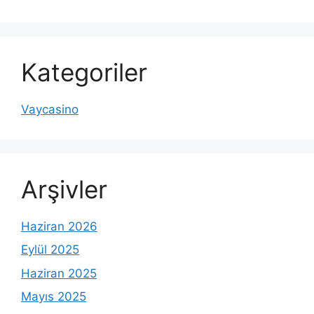
Kategoriler
Vaycasino
Arşivler
Haziran 2026
Eylül 2025
Haziran 2025
Mayıs 2025