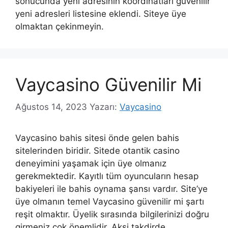
sonucunda yeni adresinin koordinatları güvenilir
yeni adresleri listesine eklendi. Siteye üye
olmaktan çekinmeyin.
Vaycasino Güvenilir Mi
Ağustos 14, 2023
Yazarı:
Vaycasino
Vaycasino bahis sitesi önde gelen bahis
sitelerinden biridir. Sitede otantik casino
deneyimini yaşamak için üye olmanız
gerekmektedir. Kayıtlı tüm oyuncuların hesap
bakiyeleri ile bahis oynama şansı vardır. Site’ye
üye olmanın temel Vaycasino güvenilir mi şartı
reşit olmaktır. Üyelik sırasında bilgilerinizi doğru
girmeniz çok önemlidir. Aksi takdirde