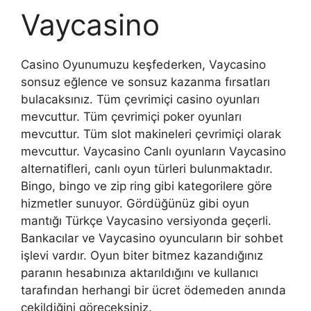
Vaycasino
Casino Oyunumuzu keşfederken, Vaycasino
sonsuz eğlence ve sonsuz kazanma fırsatları
bulacaksınız. Tüm çevrimiçi casino oyunları
mevcuttur. Tüm çevrimiçi poker oyunları
mevcuttur. Tüm slot makineleri çevrimiçi olarak
mevcuttur. Vaycasino Canlı oyunların Vaycasino
alternatifleri, canlı oyun türleri bulunmaktadır.
Bingo, bingo ve zip ring gibi kategorilere göre
hizmetler sunuyor. Gördüğünüz gibi oyun
mantığı Türkçe Vaycasino versiyonda geçerli.
Bankacılar ve Vaycasino oyuncuların bir sohbet
işlevi vardır. Oyun biter bitmez kazandığınız
paranın hesabınıza aktarıldığını ve kullanıcı
tarafından herhangi bir ücret ödemeden anında
çekildiğini göreceksiniz.