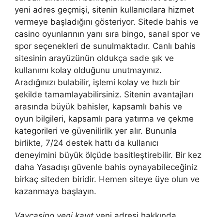
yeni adres geçmişi, sitenin kullanıcılara hizmet
vermeye başladığını gösteriyor. Sitede bahis ve
casino oyunlarının yanı sıra bingo, sanal spor ve
spor seçenekleri de sunulmaktadır. Canlı bahis
sitesinin arayüzünün oldukça sade şık ve
kullanımı kolay olduğunu unutmayınız.
Aradığınızı bulabilir, işlemi kolay ve hızlı bir
şekilde tamamlayabilirsiniz. Sitenin avantajları
arasında büyük bahisler, kapsamlı bahis ve
oyun bilgileri, kapsamlı para yatırma ve çekme
kategorileri ve güvenilirlik yer alır. Bununla
birlikte, 7/24 destek hattı da kullanıcı
deneyimini büyük ölçüde basitleştirebilir. Bir kez
daha Yasadışı güvenle bahis oynayabileceğiniz
birkaç siteden biridir. Hemen siteye üye olun ve
kazanmaya başlayın.
Vaycasino yeni kayıt
yeni adresi hakkında