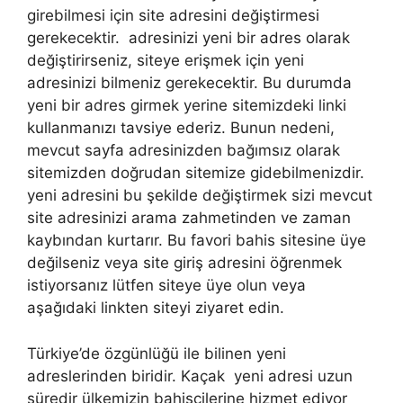
girebilmesi için site adresini değiştirmesi
gerekecektir. adresinizi yeni bir adres olarak
değiştirirseniz, siteye erişmek için yeni
adresinizi bilmeniz gerekecektir. Bu durumda
yeni bir adres girmek yerine sitemizdeki linki
kullanmanızı tavsiye ederiz. Bunun nedeni,
mevcut sayfa adresinizden bağımsız olarak
sitemizden doğrudan sitemize gidebilmenizdir.
yeni adresini bu şekilde değiştirmek sizi mevcut
site adresinizi arama zahmetinden ve zaman
kaybından kurtarır. Bu favori bahis sitesine üye
değilseniz veya site giriş adresini öğrenmek
istiyorsanız lütfen siteye üye olun veya
aşağıdaki linkten siteyi ziyaret edin.
Türkiye’de özgünlüğü ile bilinen yeni
adreslerinden biridir. Kaçak yeni adresi uzun
süredir ülkemizin bahisçilerine hizmet ediyor