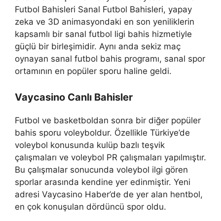
Futbol Bahisleri Sanal Futbol Bahisleri, yapay
zeka ve 3D animasyondaki en son yeniliklerin
kapsamlı bir sanal futbol ligi bahis hizmetiyle
güçlü bir birleşimidir. Aynı anda sekiz maç
oynayan sanal futbol bahis programı, sanal spor
ortamının en popüler sporu haline geldi.
Vaycasino Canlı Bahisler
Futbol ve basketboldan sonra bir diğer popüler
bahis sporu voleyboldur. Özellikle Türkiye’de
voleybol konusunda kulüp bazlı teşvik
çalışmaları ve voleybol PR çalışmaları yapılmıştır.
Bu çalışmalar sonucunda voleybol ilgi gören
sporlar arasında kendine yer edinmiştir. Yeni
adresi Vaycasino Haber’de de yer alan hentbol,
en çok konuşulan dördüncü spor oldu.