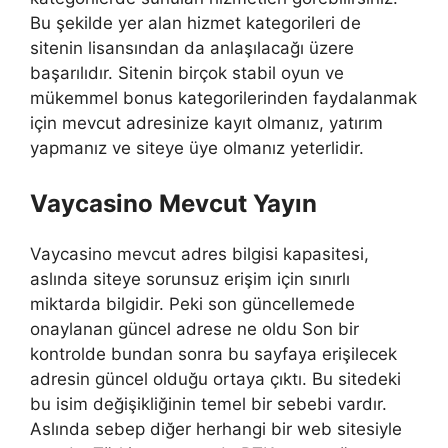
Bu şekilde yer alan hizmet kategorileri de
sitenin lisansından da anlaşılacağı üzere
başarılıdır. Sitenin birçok stabil oyun ve
mükemmel bonus kategorilerinden faydalanmak
için mevcut adresinize kayıt olmanız, yatırım
yapmanız ve siteye üye olmanız yeterlidir.
Vaycasino Mevcut Yayın
Vaycasino mevcut adres bilgisi kapasitesi,
aslında siteye sorunsuz erişim için sınırlı
miktarda bilgidir. Peki son güncellemede
onaylanan güncel adrese ne oldu Son bir
kontrolde bundan sonra bu sayfaya erişilecek
adresin güncel olduğu ortaya çıktı. Bu sitedeki
bu isim değişikliğinin temel bir sebebi vardır.
Aslında sebep diğer herhangi bir web sitesiyle