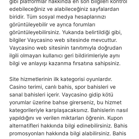
gibi platformlar hakkında en son bilgileri kontrol
edebileceğiniz ve alabileceğiniz sayfalardan
biridir. Tüm sosyal medya hesaplarınızı
görüntüleyebilir ve ayrıca forumları
görüntüleyebilirsiniz. Yukarıda belirtildiği gibi,
bilgiler Vaycasino web sitesinde mevcuttur.
Vaycasino web sitesinin tanıtımıyla doğrudan
ilgili olmayan kullanıcı geri bildirimleriyle aynı
bilgi ve anlayışı kazanma fırsatına sahipsiniz.
Site hizmetlerinin ilk kategorisi oyunlardır.
Casino terimi, canlı bahis, spor bahisleri ve
sanal bahisleri içerir. Vaycasino gidip kötü
yorumlar üzerine bahse girerseniz, bu hizmet
kategorileriyle karşılaşacaksınız. Bahislerin nasıl
yapıldığını ve verilen miktarları öğrenin. Kupon
alternatifleri hakkında bilgi edinebilirsiniz. Bahis
promosyonları hakkında bilgi alabilirsiniz. Bahis