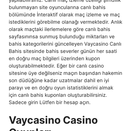
yapılabilirsiniz. Canlı maç izleme özelliği şimdilik
bulunmayan site oyuncularına canlı bahis
bölümünde İnteraktif olarak maç izleme ve maç
istediklerini görebilme olanağı vermektedir. Anlık
olarak maçtaki ilerlemelere göre canlı bahis
sayfasınınsa sunmuş bulunduğu miktarları ve
bahis kategorilerini güncelleyen Vaycasino Canlı
Bahis sitesinde bahis severler günün her saati
en doğru maç bilgileri üzerinden kupon
oluşturabilmektedir. Eğer bir canlı casino
sitesine üye değilseniz maçın başından hakemin
son düdüğüne kadar uzatmalar dahil en iyi
parayı ve en doğru oyun istatistiklerini almak
için canlı bahis kuponları oluşturabilirsiniz.
Sadece girin Lütfen bir hesap açın.
Vaycasino Casino