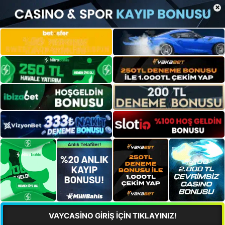
×
VAYCASİNO GİRİŞ İÇİN TIKLAYINIZ!