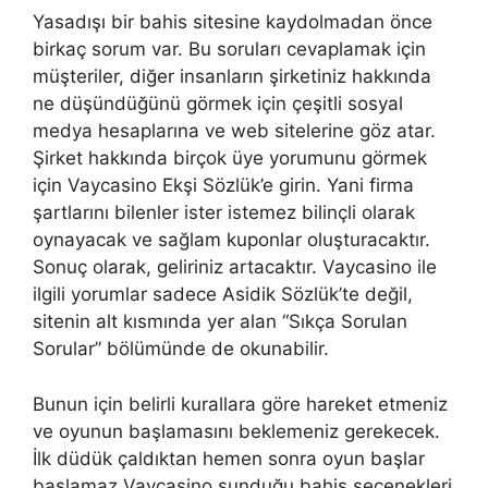
Yasadışı bir bahis sitesine kaydolmadan önce
birkaç sorum var. Bu soruları cevaplamak için
müşteriler, diğer insanların şirketiniz hakkında
ne düşündüğünü görmek için çeşitli sosyal
medya hesaplarına ve web sitelerine göz atar.
Şirket hakkında birçok üye yorumunu görmek
için Vaycasino Ekşi Sözlük’e girin. Yani firma
şartlarını bilenler ister istemez bilinçli olarak
oynayacak ve sağlam kuponlar oluşturacaktır.
Sonuç olarak, geliriniz artacaktır. Vaycasino ile
ilgili yorumlar sadece Asidik Sözlük’te değil,
sitenin alt kısmında yer alan “Sıkça Sorulan
Sorular” bölümünde de okunabilir.
Bunun için belirli kurallara göre hareket etmeniz
ve oyunun başlamasını beklemeniz gerekecek.
İlk düdük çaldıktan hemen sonra oyun başlar
başlamaz Vaycasino sunduğu bahis seçenekleri