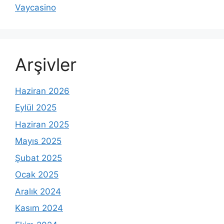
Vaycasino
Arşivler
Haziran 2026
Eylül 2025
Haziran 2025
Mayıs 2025
Şubat 2025
Ocak 2025
Aralık 2024
Kasım 2024