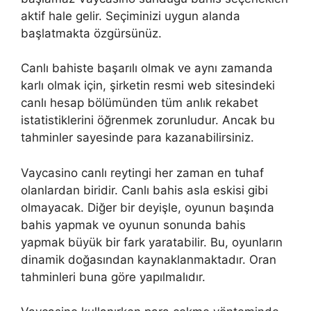
aktif hale gelir. Seçiminizi uygun alanda
başlatmakta özgürsünüz.
Canlı bahiste başarılı olmak ve aynı zamanda
karlı olmak için, şirketin resmi web sitesindeki
canlı hesap bölümünden tüm anlık rekabet
istatistiklerini öğrenmek zorunludur. Ancak bu
tahminler sayesinde para kazanabilirsiniz.
Vaycasino canlı reytingi her zaman en tuhaf
olanlardan biridir. Canlı bahis asla eskisi gibi
olmayacak. Diğer bir deyişle, oyunun başında
bahis yapmak ve oyunun sonunda bahis
yapmak büyük bir fark yaratabilir. Bu, oyunların
dinamik doğasından kaynaklanmaktadır. Oran
tahminleri buna göre yapılmalıdır.