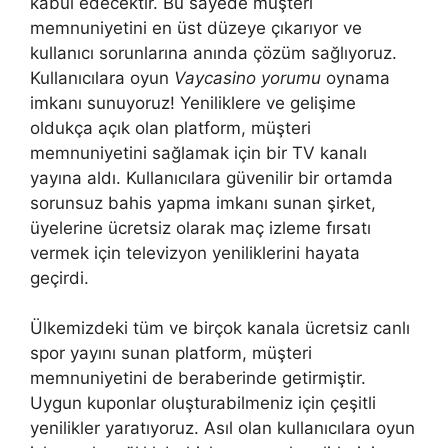
kabul edecektir. Bu sayede müşteri
memnuniyetini en üst düzeye çıkarıyor ve
kullanıcı sorunlarına anında çözüm sağlıyoruz.
Kullanıcılara oyun
Vaycasino yorumu
oynama
imkanı sunuyoruz! Yeniliklere ve gelişime
oldukça açık olan platform, müşteri
memnuniyetini sağlamak için bir TV kanalı
yayına aldı. Kullanıcılara güvenilir bir ortamda
sorunsuz bahis yapma imkanı sunan şirket,
üyelerine ücretsiz olarak maç izleme fırsatı
vermek için televizyon yeniliklerini hayata
geçirdi.
Ülkemizdeki tüm ve birçok kanala ücretsiz canlı
spor yayını sunan platform, müşteri
memnuniyetini de beraberinde getirmiştir.
Uygun kuponlar oluşturabilmeniz için çeşitli
yenilikler yaratıyoruz. Asıl olan kullanıcılara oyun