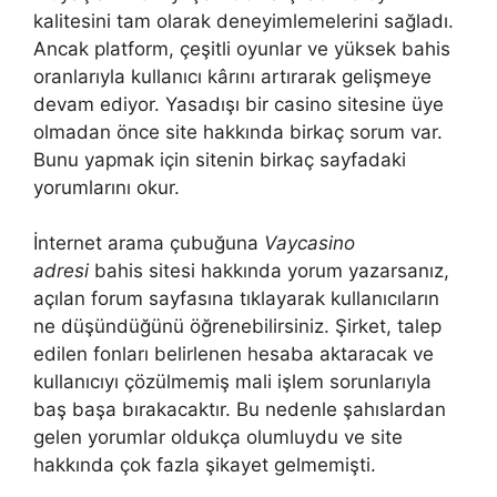
kalitesini tam olarak deneyimlemelerini sağladı.
Ancak platform, çeşitli oyunlar ve yüksek bahis
oranlarıyla kullanıcı kârını artırarak gelişmeye
devam ediyor. Yasadışı bir casino sitesine üye
olmadan önce site hakkında birkaç sorum var.
Bunu yapmak için sitenin birkaç sayfadaki
yorumlarını okur.
İnternet arama çubuğuna
Vaycasino
adresi
bahis sitesi hakkında yorum yazarsanız,
açılan forum sayfasına tıklayarak kullanıcıların
ne düşündüğünü öğrenebilirsiniz. Şirket, talep
edilen fonları belirlenen hesaba aktaracak ve
kullanıcıyı çözülmemiş mali işlem sorunlarıyla
baş başa bırakacaktır. Bu nedenle şahıslardan
gelen yorumlar oldukça olumluydu ve site
hakkında çok fazla şikayet gelmemişti.