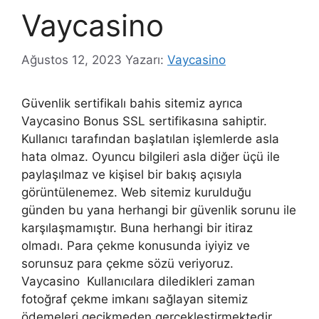
Vaycasino
Ağustos 12, 2023
Yazarı:
Vaycasino
Güvenlik sertifikalı bahis sitemiz ayrıca
Vaycasino Bonus SSL sertifikasına sahiptir.
Kullanıcı tarafından başlatılan işlemlerde asla
hata olmaz. Oyuncu bilgileri asla diğer üçü ile
paylaşılmaz ve kişisel bir bakış açısıyla
görüntülenemez. Web sitemiz kurulduğu
günden bu yana herhangi bir güvenlik sorunu ile
karşılaşmamıştır. Buna herhangi bir itiraz
olmadı. Para çekme konusunda iyiyiz ve
sorunsuz para çekme sözü veriyoruz.
Vaycasino Kullanıcılara diledikleri zaman
fotoğraf çekme imkanı sağlayan sitemiz
ödemeleri gecikmeden gerçekleştirmektedir.