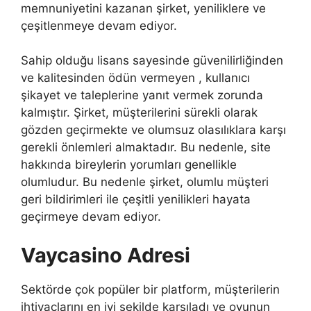
memnuniyetini kazanan şirket, yeniliklere ve
çeşitlenmeye devam ediyor.
Sahip olduğu lisans sayesinde güvenilirliğinden
ve kalitesinden ödün vermeyen , kullanıcı
şikayet ve taleplerine yanıt vermek zorunda
kalmıştır. Şirket, müşterilerini sürekli olarak
gözden geçirmekte ve olumsuz olasılıklara karşı
gerekli önlemleri almaktadır. Bu nedenle, site
hakkında bireylerin yorumları genellikle
olumludur. Bu nedenle şirket, olumlu müşteri
geri bildirimleri ile çeşitli yenilikleri hayata
geçirmeye devam ediyor.
Vaycasino Adresi
Sektörde çok popüler bir platform, müşterilerin
ihtiyaçlarını en iyi şekilde karşıladı ve oyunun