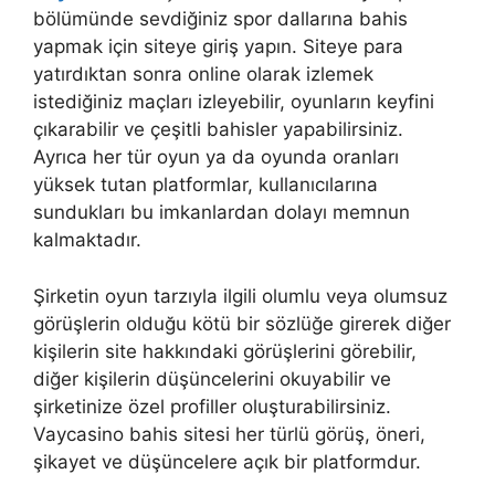
bölümünde sevdiğiniz spor dallarına bahis
yapmak için siteye giriş yapın. Siteye para
yatırdıktan sonra online olarak izlemek
istediğiniz maçları izleyebilir, oyunların keyfini
çıkarabilir ve çeşitli bahisler yapabilirsiniz.
Ayrıca her tür oyun ya da oyunda oranları
yüksek tutan platformlar, kullanıcılarına
sundukları bu imkanlardan dolayı memnun
kalmaktadır.
Şirketin oyun tarzıyla ilgili olumlu veya olumsuz
görüşlerin olduğu kötü bir sözlüğe girerek diğer
kişilerin site hakkındaki görüşlerini görebilir,
diğer kişilerin düşüncelerini okuyabilir ve
şirketinize özel profiller oluşturabilirsiniz.
Vaycasino bahis sitesi her türlü görüş, öneri,
şikayet ve düşüncelere açık bir platformdur.